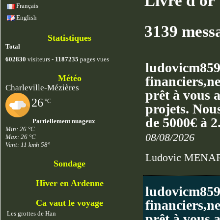
Livre d'or
Français
English
3139 messag
Statistiques
Total
602830
visiteurs -
1187235
pages vues
ludovicm859
Météo
financiers,n
Charleville-Mézières
prêt à vous 
26
°C
projets. Nous
de 5000€ à 
Partiellement nuageux
Min: 26 °C
08/08/2026
Max: 26 °C
Vent: 11 kmh 58°
Ludovic MENA
Sondage
Hiver en Ardenne
ludovicm859
financiers,n
Ca vaut le voyage
Les grottes de Han
prêt à vous 