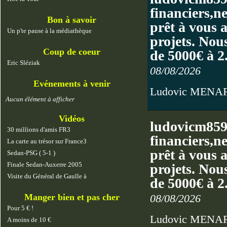
financiers,n
Bon à savoir
prêt à vous 
Un p'te pause à la médiathèque
projets. Nous
Coup de coeur
de 5000€ à 
Eric Sléziak
08/08/2026
Evénements à venir
Ludovic MENA
Aucun élément à afficher
Vidéos
ludovicm859
30 millions d'amis FR3
financiers,n
La carte au trésor sur France3
prêt à vous 
Sedan-PSG ( 5-1 )
Finale Sedan-Auxerre 2005
projets. Nous
Visite du Général de Gaulle à
de 5000€ à 
08/08/2026
Manger bien et pas cher
Pour 5 € !
Ludovic MENA
A moins de 10 €