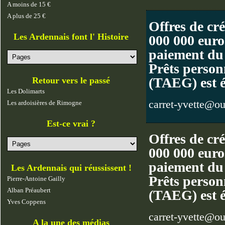
A moins de 15 €
A plus de 25 €
Offres de cr
Les Ardennais font l' Histoire
000 000 euros
paiement du
Prêts personn
(TAEG) est 
Retour vers le passé
Les Dolimarts
carret-yvette@ou
Les ardoisières de Rimogne
Est-ce vrai ?
Offres de cr
000 000 euros
paiement du
Les Ardennais qui réussissent !
Prêts personn
Pierre-Antoine Gailly
Alban Préaubert
(TAEG) est 
Yves Coppens
carret-yvette@ou
A la une des médias