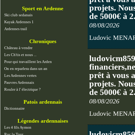
projets. Nous
Sport en Ardenne
de 5000€ à 
Ski club sedanais
Kayak Ardennes 1
08/08/2026
Ardennes trail
Ludovic MENA
Chroniques
Château à vendre
Les Ch'tis et nous ...
ludovicm859
Pour qui travaillent les Arden
financiers,n
On en reparlera dans un an
prêt à vous 
Les Ardennes vertes
projets. Nous
Pauvres Ardennais
Rouler à l' électrique ?
de 5000€ à 
08/08/2026
Patois ardennais
Dictionnaire
Ludovic MENA
Légendes ardennaises
Les 4 fils Aymon
ludovicm859
Roc la Tour