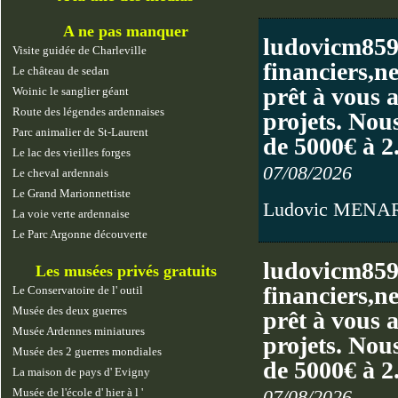
A ne pas manquer
ludovicm859
Visite guidée de Charleville
financiers,n
Le château de sedan
prêt à vous 
Woinic le sanglier géant
Route des légendes ardennaises
projets. Nous
Parc animalier de St-Laurent
de 5000€ à 
Le lac des vieilles forges
07/08/2026
Le cheval ardennais
Le Grand Marionnettiste
Ludovic MENA
La voie verte ardennaise
Le Parc Argonne découverte
ludovicm859
Les musées privés gratuits
financiers,n
Le Conservatoire de l' outil
Musée des deux guerres
prêt à vous 
Musée Ardennes miniatures
projets. Nous
Musée des 2 guerres mondiales
de 5000€ à 
La maison de pays d' Evigny
Musée de l'école d' hier à l '
07/08/2026