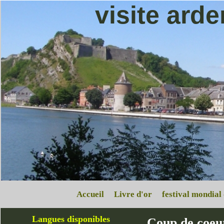
visite ard
Accueil
Livre d'or
festival mondial
Langues disponibles
Coup de coeu