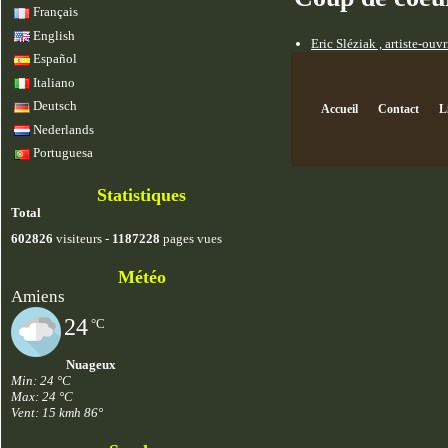
Français
English
Eric Sléziak , artiste-ouv
Español
Italiano
Deutsch
Accueil
Contact
L
Nederlands
Portuguesa
Statistiques
Total
602826
visiteurs -
1187228
pages vues
Météo
Amiens
24
°C
Nuageux
Min: 24 °C
Max: 24 °C
Vent: 15 kmh 86°