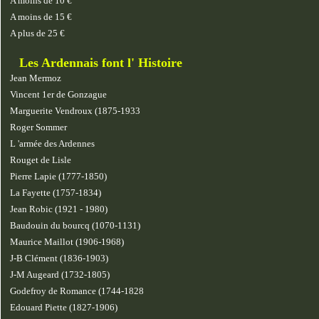
A moins de 10 €
A moins de 15 €
A plus de 25 €
Les Ardennais font l' Histoire
Jean Mermoz
Vincent 1er de Gonzague
Marguerite Vendroux (1875-1933
Roger Sommer
L 'armée des Ardennes
Rouget de Lisle
Pierre Lapie (1777-1850)
La Fayette (1757-1834)
Jean Robic (1921 - 1980)
Baudouin du bourcq (1070-1131)
Maurice Maillot (1906-1968)
J-B Clément (1836-1903)
J-M Augeard (1732-1805)
Godefroy de Romance (1744-1828
Edouard Piette (1827-1906)