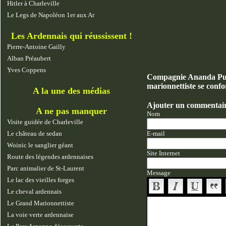
Hitler à Charleville
Le Legs de Napoléon 1er aux Ar
Les Ardennais qui réussissent !
Pierre-Antoine Gailly
Alban Préaubert
Yves Coppens
Compagnie Ananda Puijk
marionnettiste se confo
A la une des médias
Ajouter un commentai
A ne pas manquer
Nom
Visite guidée de Charleville
Le château de sedan
E-mail
Woinic le sanglier géant
Site Internet
Route des légendes ardennaises
Parc animalier de St-Laurent
Message
Le lac des vieilles forges
Le cheval ardennais
Le Grand Marionnettiste
La voie verte ardennaise