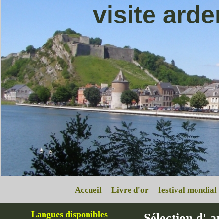
visite ard
Accueil
Livre d'or
festival mondial
Langues disponibles
Sélection d' a