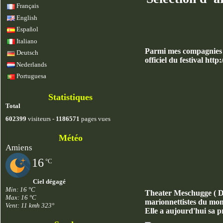
Français
English
Español
Italiano
Parmi mes compagnies pr
Deutsch
officiel du festival
http:
Nederlands
Portuguesa
Statistiques
Total
602399
visiteurs -
1186571
pages vues
Météo
Amiens
16
°C
Ciel dégagé
Min: 16 °C
Theater Meschugge ( D )
Max: 16 °C
marionnettistes du mond
Vent: 11 kmh 323°
Elle a aujourd'hui sa p