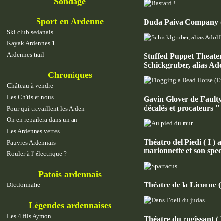
Sondage
Sport en Ardenne
Duda Paiva Company ( NL
Ski club sedanais
Kayak Ardennes 1
Ardennes trail
Stuffed Puppet Theater 
Schickgruber, alias Adol
Chroniques
Château à vendre
Les Ch'tis et nous ...
Gavin Glover de Faulty
décalés et procateurs "
Pour qui travaillent les Arden
On en reparlera dans un an
Les Ardennes vertes
Théatro del Piedi ( I )
Pauvres Ardennais
marionnette et son spec
Rouler à l' électrique ?
Patois ardennais
Théatre de la Licorne (
Dictionnaire
Légendes ardennaises
Les 4 fils Aymon
Théatre du rugissant ( F