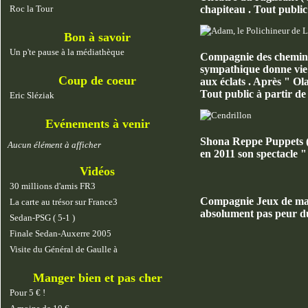
Roc la Tour
chapiteau . Tout public
Bon à savoir
Un p'te pause à la médiathèque
Compagnie des chemins d
sympathique donne vie à 
Coup de coeur
aux éclats . Après " Ola
Tout public à partir de
Eric Sléziak
Evénements à venir
Shona Reppe Puppets ( 
Aucun élément à afficher
en 2011 son spectacle "
Vidéos
30 millions d'amis FR3
Compagnie Jeux de mains
La carte au trésor sur France3
absolument pas peur du 
Sedan-PSG ( 5-1 )
Finale Sedan-Auxerre 2005
Visite du Général de Gaulle à
Manger bien et pas cher
Pour 5 € !