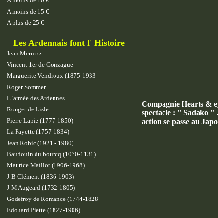
A moins de 10 €
A moins de 15 €
A plus de 25 €
Les Ardennais font l' Histoire
Jean Mermoz
Vincent 1er de Gonzague
Marguerite Vendroux (1875-1933
Roger Sommer
L 'armée des Ardennes
Compagnie
Hearts & ey
Rouget de Lisle
spectacle : " Sadako " 
Pierre Lapie (1777-1850)
action se passe au Japo
La Fayette (1757-1834)
Jean Robic (1921 - 1980)
Baudouin du bourcq (1070-1131)
Maurice Maillot (1906-1968)
J-B Clément (1836-1903)
J-M Augeard (1732-1805)
Godefroy de Romance (1744-1828
Edouard Piette (1827-1906)