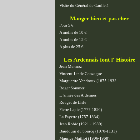
Visite du Général de Gaulle à
Manger bien et pas cher
Pour 5 € !
A moins de 10 €
A moins de 15 €
A plus de 25 €
Les Ardennais font l' Histoire
Jean Mermoz
Vincent 1er de Gonzague
Marguerite Vendroux (1875-1933
Roger Sommer
L 'armée des Ardennes
Rouget de Lisle
Pierre Lapie (1777-1850)
La Fayette (1757-1834)
Jean Robic (1921 - 1980)
Baudouin du bourcq (1070-1131)
Maurice Maillot (1906-1968)