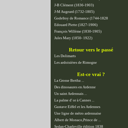
J-B Clément (1836-1903)
J-M Augeard (1732-1805)
Godefroy de Romance (1744-1828
Edouard Piette (1827-1906)
François Willème (1830-1905)
Jules Mary (1850- 1922)
Retour vers le passé
Les Dolimarts
Les ardoisières de Rimogne
Est-ce vrai ?
La Grosse Bertha ...
Des dinosaures en Ardenne
Un saint Ardennais ...
La palme d' or à Cannes ...
Gustave Eiffel et les Ardennes
Une ligne de métro ardennaise
Albert de Monaco,Prince de ...
Sedan-Charleville édition 1838