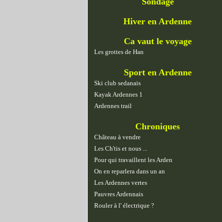
Sondage
Hiver en Ardenne
Ca vaut le voyage
Les grottes de Han
Sport en Ardenne
Ski club sedanais
Kayak Ardennes 1
Ardennes trail
Chroniques
Château à vendre
Les Ch'tis et nous ...
Pour qui travaillent les Arden
On en reparlera dans un an
Les Ardennes vertes
Pauvres Ardennais
Rouler à l' électrique ?