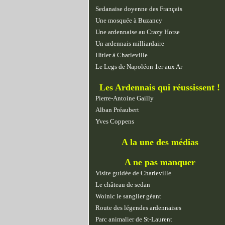
Sedanaise doyenne des Français
Une mosquée à Buzancy
Une ardennaise au Crazy Horse
Un ardennais milliardaire
Hitler à Charleville
Le Legs de Napoléon 1er aux Ar
Les Ardennais qui réussissent !
Pierre-Antoine Gailly
Alban Préaubert
Yves Coppens
A la une des médias
A ne pas manquer
Visite guidée de Charleville
Le château de sedan
Woinic le sanglier géant
Route des légendes ardennaises
Parc animalier de St-Laurent