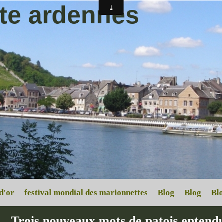
ite ardennes
d'or
festival mondial des marionnettes
Blog
Blog
Bl
Trois nouveaux mots de patois entendu