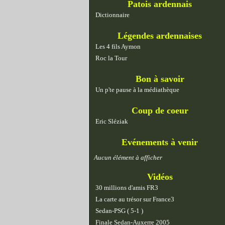
Patois ardennais
Dictionnaire
Légendes ardennaises
Les 4 fils Aymon
Roc la Tour
Bon à savoir
Un p'te pause à la médiathèque
Coup de coeur
Eric Sléziak
Evénements à venir
Aucun élément à afficher
Vidéos
30 millions d'amis FR3
La carte au trésor sur France3
Sedan-PSG ( 5-1 )
Finale Sedan-Auxerre 2005