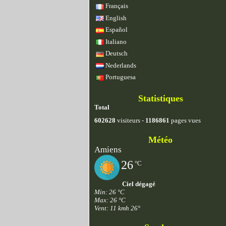
Français
English
Español
Italiano
Deutsch
Nederlands
Portuguesa
Statistiques
Total
602628
visiteurs -
1186861
pages vues
Météo
Amiens
26
°C
Ciel dégagé
Min: 26 °C
Max: 26 °C
Vent: 11 kmh 26°