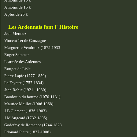
A moins de 10 €
A moins de 15 €
A plus de 25 €
Les Ardennais font l' Histoire
Jean Mermoz
Vincent 1er de Gonzague
Marguerite Vendroux (1875-1933
Roger Sommer
L 'armée des Ardennes
Rouget de Lisle
Pierre Lapie (1777-1850)
La Fayette (1757-1834)
Jean Robic (1921 - 1980)
Baudouin du bourcq (1070-1131)
Maurice Maillot (1906-1968)
J-B Clément (1836-1903)
J-M Augeard (1732-1805)
Godefroy de Romance (1744-1828
Edouard Piette (1827-1906)