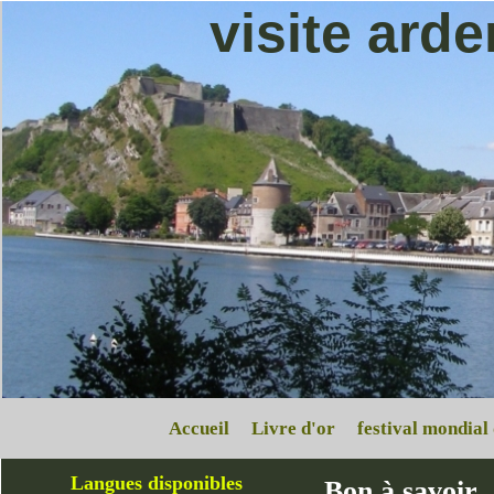
visite ard
Accueil
Livre d'or
festival mondial
Langues disponibles
Bon à savoir