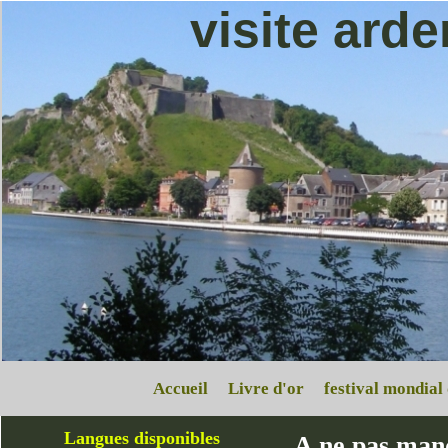
visite ard
Accueil
Livre d'or
festival mondial
Langues disponibles
A ne pas man