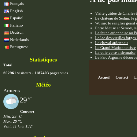
Français
English
Visite guidée de Charlevi
Español
Le château de Sedan: le p
Woinic le sanglier géant 
Italiano
Entre Meuse et Semoy, la
Deutsch
La faune ardennaise au P
Le lac des vieilles forge
Nederlands
Le cheval ardennais
Portuguesa
Le Grand Marionnettiste
La voie verte ardennaise
Le Parc Argonne découve
Statistiques
Total
602961
visiteurs -
1187403
pages vues
Accueil
Contact
L
Météo
Amiens
29
°C
Couvert
Min: 29 °C
Max: 29 °C
Vent: 11 kmh 192°