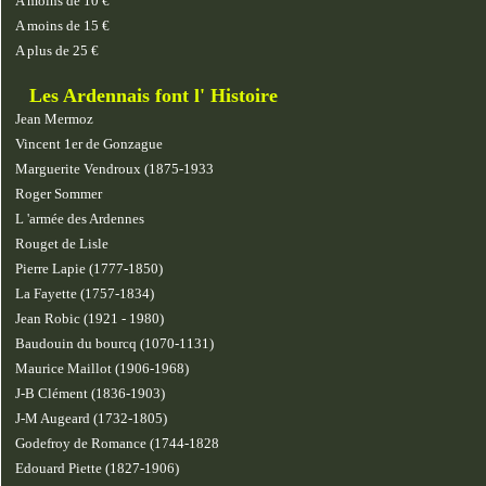
A moins de 10 €
A moins de 15 €
A plus de 25 €
Les Ardennais font l' Histoire
Jean Mermoz
Vincent 1er de Gonzague
Marguerite Vendroux (1875-1933
Roger Sommer
L 'armée des Ardennes
Rouget de Lisle
Pierre Lapie (1777-1850)
La Fayette (1757-1834)
Jean Robic (1921 - 1980)
Baudouin du bourcq (1070-1131)
Maurice Maillot (1906-1968)
J-B Clément (1836-1903)
J-M Augeard (1732-1805)
Godefroy de Romance (1744-1828
Edouard Piette (1827-1906)