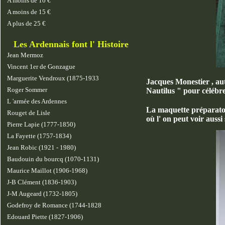
A moins de 10 €
A moins de 15 €
A plus de 25 €
Les Ardennais font l' Histoire
Jean Mermoz
Vincent 1er de Gonzague
Marguerite Vendroux (1875-1933
Jacques Monestier , au
Roger Sommer
Nautilus " pour célébre
L 'armée des Ardennes
La maquette préparatoi
Rouget de Lisle
où l' on peut voir auss
Pierre Lapie (1777-1850)
La Fayette (1757-1834)
Jean Robic (1921 - 1980)
Baudouin du bourcq (1070-1131)
Maurice Maillot (1906-1968)
J-B Clément (1836-1903)
J-M Augeard (1732-1805)
Godefroy de Romance (1744-1828
Edouard Piette (1827-1906)