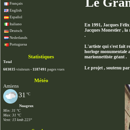
Le Gran
Français
English
Español
Italiano
En 1991, Jacques Félix
Jacques Monestier , la 
Deutsch
.
Nederlands
Portuguesa
L'artiste qui s'est fai
horloge monumentale au
Statistiques
marionnettiste géant .
Total
Le projet , soutenu par
603035
visiteurs -
1187491
pages vues
Météo
Amiens
31
°C
Nuageux
Min: 31 °C
Max: 31 °C
Vent: 15 kmh 223°