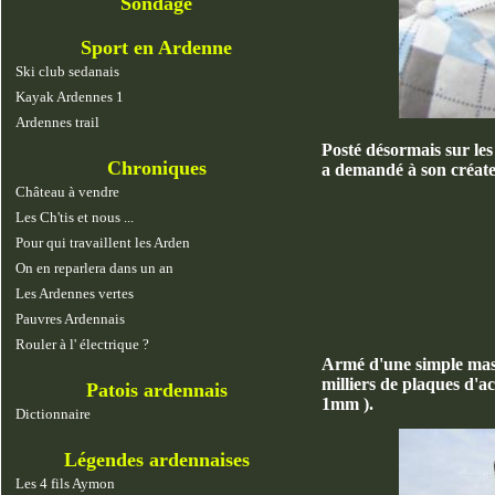
Sondage
Sport en Ardenne
Ski club sedanais
Kayak Ardennes 1
Ardennes trail
Posté désormais sur les
Chroniques
a demandé à son créateu
Château à vendre
Les Ch'tis et nous ...
Pour qui travaillent les Arden
On en reparlera dans un an
Les Ardennes vertes
Pauvres Ardennais
Rouler à l' électrique ?
Armé d'une simple masse
milliers de plaques d'a
Patois ardennais
1mm ).
Dictionnaire
Légendes ardennaises
Les 4 fils Aymon