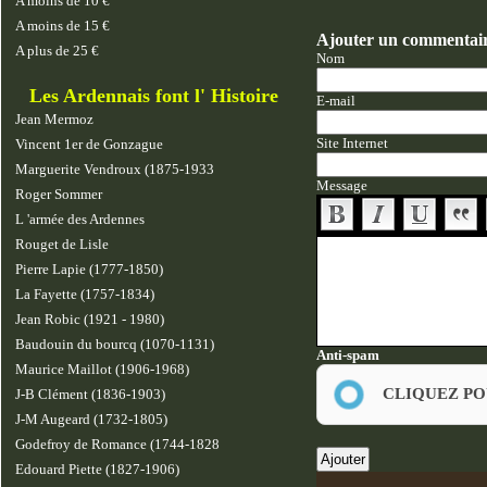
A moins de 10 €
A moins de 15 €
Ajouter un commentai
A plus de 25 €
Nom
Les Ardennais font l' Histoire
E-mail
Jean Mermoz
Site Internet
Vincent 1er de Gonzague
Marguerite Vendroux (1875-1933
Message
Roger Sommer
L 'armée des Ardennes
Rouget de Lisle
Pierre Lapie (1777-1850)
La Fayette (1757-1834)
Jean Robic (1921 - 1980)
Baudouin du bourcq (1070-1131)
Anti-spam
Maurice Maillot (1906-1968)
CLIQUEZ PO
J-B Clément (1836-1903)
J-M Augeard (1732-1805)
Godefroy de Romance (1744-1828
Edouard Piette (1827-1906)