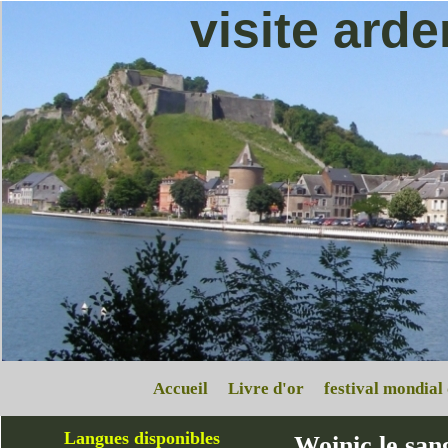
visite ard
Accueil
Livre d'or
festival mondial
Langues disponibles
Woinic le sang