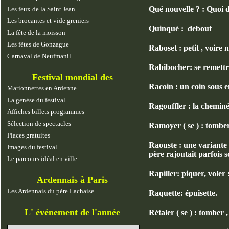
Qué nouvelle ? : Quoi d
Les feux de la Saint Jean
Les brocantes et vide greniers
Quinqué : debout
La fête de la moisson
Les fêtes de Gonzague
Raboset : petit , voire n
Carnaval de Neufmanil
Rabibocher: se remettr
Festival mondial des
marionnettes
Racoin : un coin sous e
Marionnettes en Ardenne
La genèse du festival
Ragouffler : la cheminée 
Affiches billets programmes
Sélection de spectacles
Ramoyer ( se ) : tomber 
Places gratuites
Raouste : une variante 
Images du festival
père rajoutait parfois sc
Le parcours idéal en ville
Rapiller: piquer, voler 
Ardennais à Paris
Les Ardennais du père Lachaise
Raquette: épuisette.
L' événement de l'année
Rétaler ( se ) : tomber ,