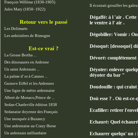
François Willème (1830-1905)
Il écoutait grouiller les galeu
Jules Mary (1850- 1922)
Dégaffé: à l 'air . Cette
Retour vers le passé
le ventre à l' air .
Les Dolimarts
Dégobiller: Vomir : On d
Les ardoisières de Rimogne
Désoqué: [dessoqué] disl
Est-ce vrai ?
La Grosse Bertha ...
Dévoré: complétement cre
Des dinosaures en Ardenne
Un saint Ardennais ...
Déyoter: enlever quelqu
déyoter du bar "
La palme d' or à Cannes ...
Gustave Eiffel et les Ardennes
Doudouille : qui craint l
Une ligne de métro ardennaise
Albert de Monaco,Prince de ...
Doù esse ? . Où est-ce-q
Sedan-Charleville édition 1838
Ecafiller: retirer l'envel
Sedanaise doyenne des Français
Une mosquée à Buzancy
Echauré: Quel échauré ce
Une ardennaise au Crazy Horse
Un ardennais milliardaire
Echaurer quelqu' un : 