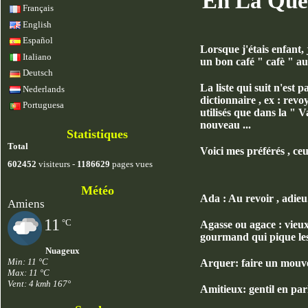
Eh La Quett
Français
English
Español
Lorsque j'étais enfant,
Italiano
un bon café " cafè " au 
Deutsch
La liste qui suit n'est
Nederlands
dictionnaire , ex : revo
Portuguesa
utilisés que dans la " 
nouveau ...
Statistiques
Total
Voici mes préférés , ceu
602452
visiteurs -
1186629
pages vues
Météo
Ada : Au revoir , adieu
Amiens
11
°C
Agasse ou agace : vieux
gourmand qui pique les
Nuageux
Min: 11 °C
Arquer: faire un mouvem
Max: 11 °C
Vent: 4 kmh 167°
Amitieux: gentil en par