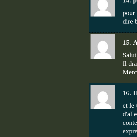
14.
p
pour 
dire 
15.
A
Salut
Il dra
Merci
16.
et le
d'all
conte
expr