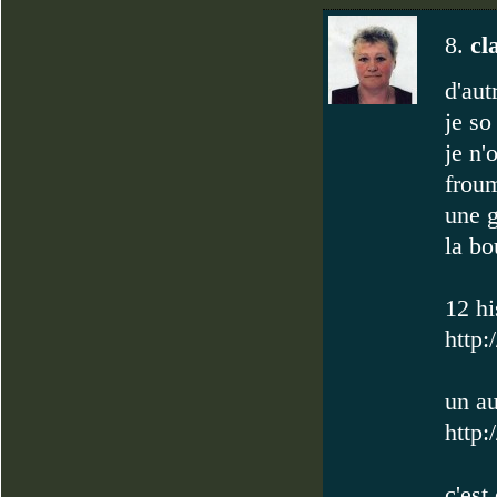
8.
cl
d'aut
je so
je n'
froum
une g
la bo
12 hi
http:
un au
http:
c'est