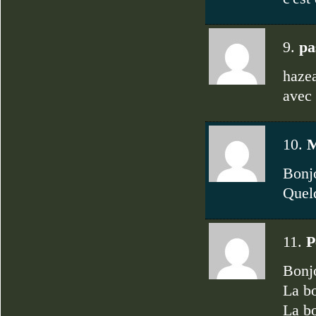
9.
pa
hazea
avec 
10.
M
Bonjo
Quelq
11.
P
Bonjo
La bo
La bo