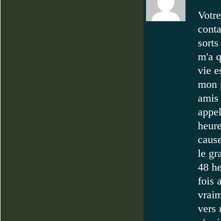
Votre
conta
sorts
m'a q
vie e
mon p
amis 
appel
heure
cause
le g
48 he
fois 
vraim
vers