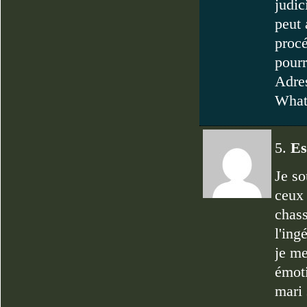
judic
peut 
procé
pourr
Adre
What
5.
Es
Je so
ceux 
chas
l'ing
je me
émoti
mari 