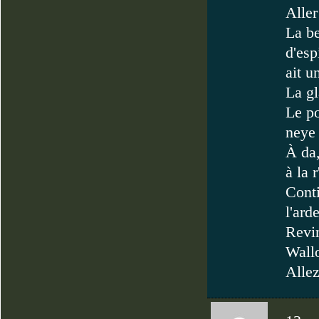
Aller
La be
d'esp
ait u
La gl
Le po
neye
À da,
à la 
Conti
l'ard
Revin
Wall
Allez