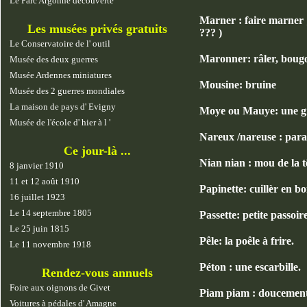
Le Parc Argonne découverte
Marner : faire marner ;
Les musées privés gratuits
??? )
Le Conservatoire de l' outil
Maronner: râler, bougonn
Musée des deux guerres
Musée Ardennes miniatures
Mousine: bruine
Musée des 2 guerres mondiales
La maison de pays d' Evigny
Moye ou Mauye: une gra
Musée de l'école d' hier à l '
Nareux /nareuse : paral
Ce jour-là ...
Nian nian : mou de la t
8 janvier 1910
11 et 12 août 1910
Papinette: cuillèr en boi
16 juillet 1923
Le 14 septembre 1805
Passette: petite passoire
Le 25 juin 1815
Pêle: la poêle à frire.
Le 11 novembre 1918
Péton : une escarbille.
Rendez-vous annuels
Foire aux oignons de Givet
Piam piam : doucement
Voitures à pédales d' Amagne