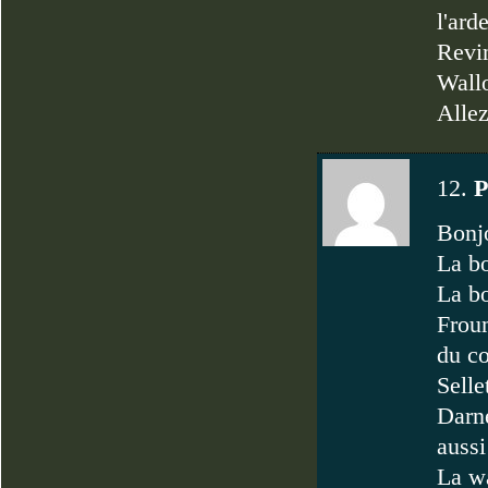
l'ard
Revin
Wall
Allez
12.
P
Bonjo
La bo
La bo
Froum
du co
Selle
Darne
aussi
La w