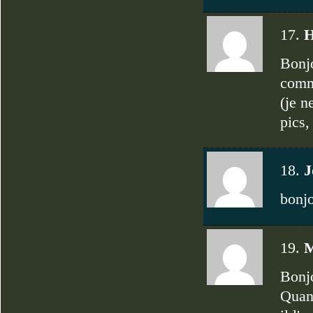
17.
Bonjo
commu
(je n
pics,
18.
J
bonjo
19.
M
Bonj
Quand