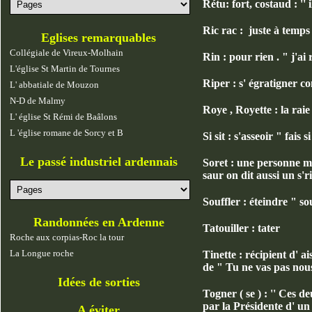
Rétu: fort, costaud : '' i
Ric rac : juste à temps ,
Eglises remarquables
Collégiale de Vireux-Molhain
Rin : pour rien . " j'ai 
L'église St Martin de Tournes
Riper : s' égratigner c
L' abbatiale de Mouzon
N-D de Malmy
Roye , Royette : la raie :
L' église St Rémi de Baâlons
L 'église romane de Sorcy et B
Si sit : s'asseoir " fais 
Le passé industriel ardennais
Soret : une personne mai
saur on dit aussi un s'
Souffler : éteindre " so
Randonnées en Ardenne
Tatouiller : tater
Roche aux corpias-Roc la tour
La Longue roche
Tinette : récipient d' a
de " Tu ne vas pas nous
Idées de sorties
Togner ( se ) : '' Ces d
par la Présidente d' un 
A éviter