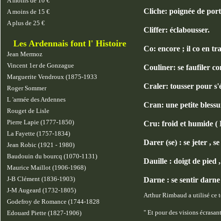
A moins de 10 €
Cliche: poignée de porte
A moins de 15 €
A plus de 25 €
Cliffer: éclabousser.
Les Ardennais font l' Histoire
Co: encore ; il co en tra
Jean Mermoz
Vincent 1er de Gonzague
Couliner: se faufiler c
Marguerite Vendroux (1875-1933
Craler: tousser pour s'é
Roger Sommer
L 'armée des Ardennes
Cran: une petite blessu
Rouget de Lisle
Pierre Lapie (1777-1850)
Cru: froid et humide ( B
La Fayette (1757-1834)
Darer (se) : se jeter , 
Jean Robic (1921 - 1980)
Baudouin du bourcq (1070-1131)
Dauille : doigt de pied ,
Maurice Maillot (1906-1968)
J-B Clément (1836-1903)
Darne : se sentir darne ,
J-M Augeard (1732-1805)
Arthur Rimbaud a utilisé ce t
Godefroy de Romance (1744-1828
" Et pour des visions écrasan
Edouard Piette (1827-1906)