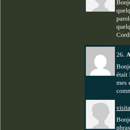
Bonjo
quelq
parol
quelq
Cord
26.
A
Bonjo
était
mes e
comm
visit
Bonjo
phras