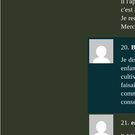
il l'
c'est
Je re
Merc
20.
B
Je di
enfan
culti
faisa
comme
conse
21.
e
y a 