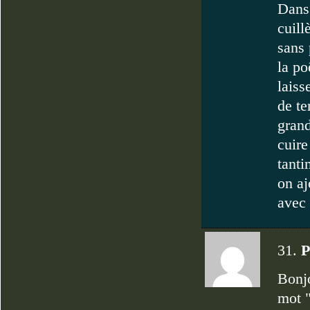
Dans 
cuill
sans 
la po
laiss
de te
grand
cuire
tanti
on aj
avec 
31.
P
Bonjo
mot "