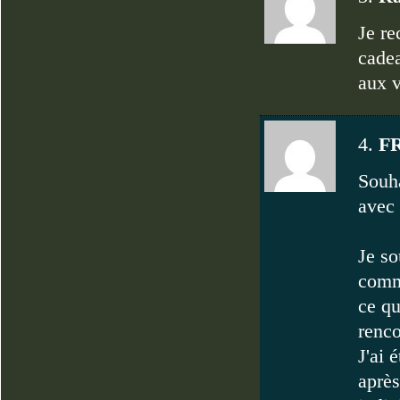
Je re
cadea
aux v
4.
F
Souha
avec 
Je so
comm
ce qu
renco
J'ai 
après