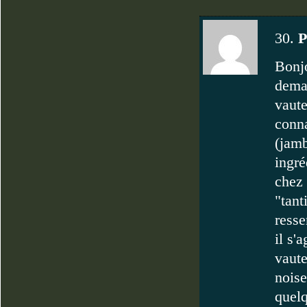
30.
P
Bonjo
deman
vaute
conna
(jamb
ingré
chez
"tant
resse
il s'
vaute
noise
quelq