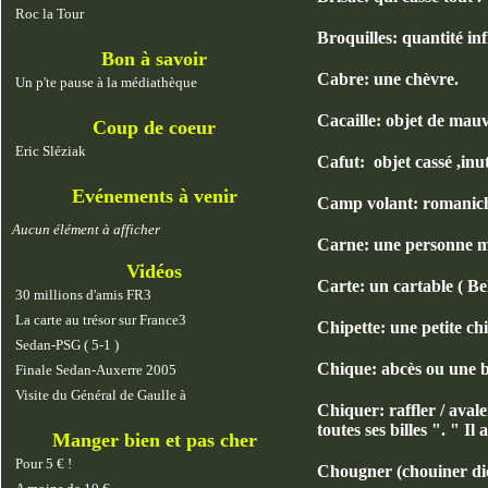
Roc la Tour
Broquilles: quantité inf
Bon à savoir
Cabre: une chèvre.
Un p'te pause à la médiathèque
Cacaille: objet de mauva
Coup de coeur
Eric Sléziak
Cafut: objet cassé ,inu
Evénements à venir
Camp volant: romanic
Aucun élément à afficher
Carne: une personne mé
Vidéos
Carte: un cartable ( Be
30 millions d'amis FR3
La carte au trésor sur France3
Chipette: une petite chip
Sedan-PSG ( 5-1 )
Chique: abcès ou une bi
Finale Sedan-Auxerre 2005
Visite du Général de Gaulle à
Chiquer: raffler / avaler
toutes ses billes ". " Il
Manger bien et pas cher
Pour 5 € !
Chougner (chouiner dic