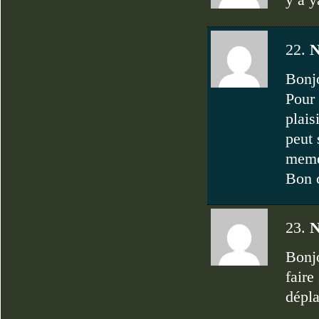
22.
N
Bonj
Pour 
plais
peut 
meme 
Bon c
23.
N
Bonjo
faire
dépla