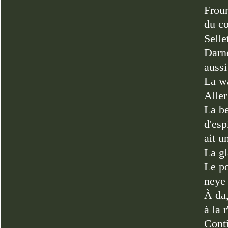
Froum
du co
Selle
Darne
aussi
La w
Aller
La be
d'esp
ait u
La gl
Le po
neye
À da,
à la 
Conti