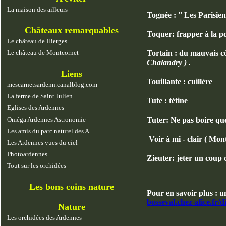
La maison des ailleurs
Tognée : '' Les Parisien
Châteaux remarquables
Toquer: frapper à la po
Le château de Hierges
Tortain : du mauvais cô
Le château de Montcornet
Chalandry ) .
Liens
Touillante : cuillère
mescarnetsardenn.canalblog.com
La ferme de Saint Julien
Tute : tétine
Eglises des Ardennes
Tuter: Ne pas boire que 
Oméga Ardennes Astronomie
Les amis du parc naturel des A
Voir à mi - clair ( Mont
Les Ardennes vues du ciel
Photoardennes
Zieuter: jeter un coup d
Tout sur les orchidées
Les bons coins nature
Pour en savoir plus : 
bosseval.chez-alice.fr/d
Nature
Les orchidées des Ardennes