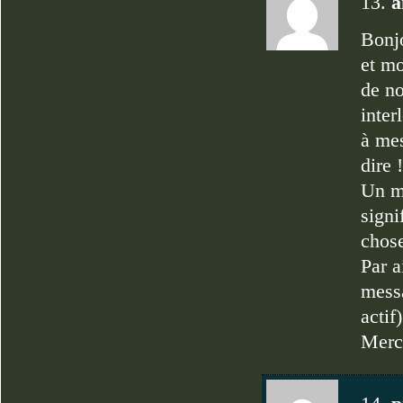
13.
a
Bonjo
et m
de no
inter
à mes
dire !
Un mo
signi
chos
Par a
messa
actif)
Merci