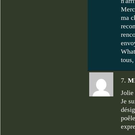
n'arr
Merc
ma ch
reco
renco
envo
What
tous,
7.
M
Jolie
Je su
désig
poêle
expre