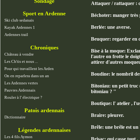
Sondage
Attaquer / rattaquer : 
Sport en Ardenne
Béchoter: manger très p
Ski club sedanais
Berlée: une averse.
Kayak Ardennes 1
Ardennes trail
Beuquer: regarder en d
Chroniques
Bise à la moque: Exclam
Château à vendre
l'autre on frotte le doi
Les Ch'tis et nous ...
attirer d'autres moque
Pour qui travaillent les Arden
Boudine: le nombril de
On en reparlera dans un an
Les Ardennes vertes
Bitoniau: un petit truc (
Pauvres Ardennais
bitoniau ? ''
Rouler à l' électrique ?
Boutique: l' atelier , l'u
Patois ardennais
Braire: pleurer.
Dictionnaire
Brêle: une brêle est un 
Légendes ardennaises
Les 4 fils Aymon
Brisac: qui casse tout . 