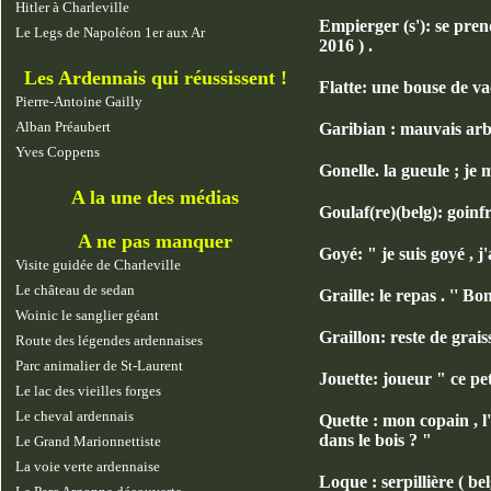
Hitler à Charleville
Empierger (s'): se pren
Le Legs de Napoléon 1er aux Ar
2016 ) .
Les Ardennais qui réussissent !
Flatte: une bouse de va
Pierre-Antoine Gailly
Alban Préaubert
Garibian : mauvais arbit
Yves Coppens
Gonelle. la gueule ; je m
A la une des médias
Goulaf(re)(belg): goinfr
A ne pas manquer
Goyé: " je suis goyé , j
Visite guidée de Charleville
Le château de sedan
Graille: le repas . '' Bon
Woinic le sanglier géant
Graillon: reste de grais
Route des légendes ardennaises
Parc animalier de St-Laurent
Jouette: joueur " ce pet
Le lac des vieilles forges
Le cheval ardennais
Quette : mon copain , l
dans le bois ? "
Le Grand Marionnettiste
La voie verte ardennaise
Loque : serpillière ( bel