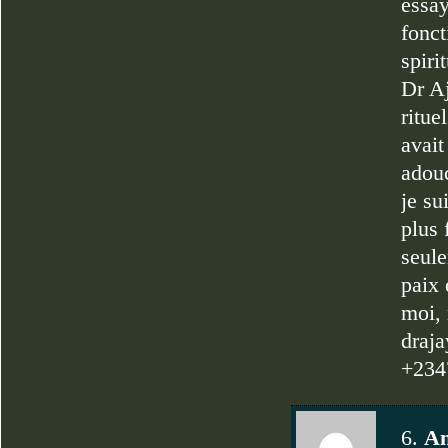
essay
fonct
spiri
Dr Aj
ritue
avait
adouc
je su
plus 
seule
paix 
moi, 
draj
+234
6.
An