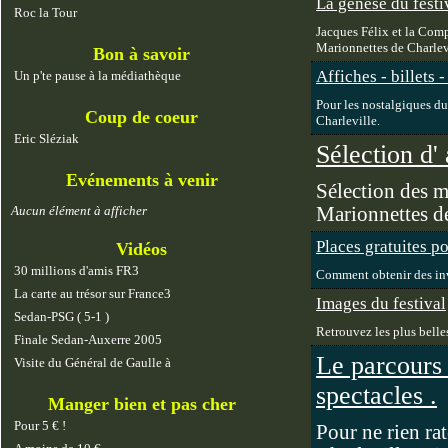
La genèse du festi
Roc la Tour
Jacques Félix et la Com
Marionnettes de Charlev
Bon à savoir
Affiches - billets 
Un p'te pause à la médiathèque
Pour les nostalgiques du 
Coup de coeur
Charleville.
Eric Sléziak
Sélection d'
Evénements à venir
Sélection des m
Aucun élément à afficher
Marionnettes de
Places gratuites p
Vidéos
30 millions d'amis FR3
Comment obtenir des invi
La carte au trésor sur France3
Images du festival
Sedan-PSG ( 5-1 )
Retrouvez les plus belle
Finale Sedan-Auxerre 2005
Le parcours 
Visite du Général de Gaulle à
spectacles .
Manger bien et pas cher
Pour 5 € !
Pour ne rien ra