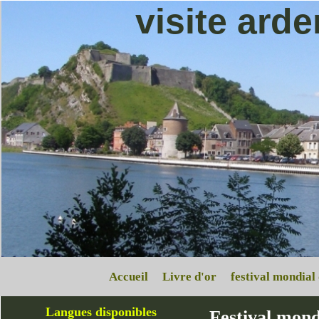
visite ard
Accueil
Livre d'or
festival mondial
Langues disponibles
Festival mond