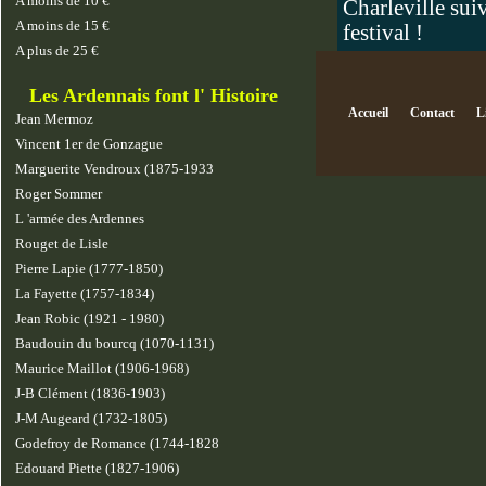
A moins de 10 €
Charleville sui
A moins de 15 €
festival !
A plus de 25 €
Les Ardennais font l' Histoire
Accueil
Contact
L
Jean Mermoz
Vincent 1er de Gonzague
Marguerite Vendroux (1875-1933
Roger Sommer
L 'armée des Ardennes
Rouget de Lisle
Pierre Lapie (1777-1850)
La Fayette (1757-1834)
Jean Robic (1921 - 1980)
Baudouin du bourcq (1070-1131)
Maurice Maillot (1906-1968)
J-B Clément (1836-1903)
J-M Augeard (1732-1805)
Godefroy de Romance (1744-1828
Edouard Piette (1827-1906)