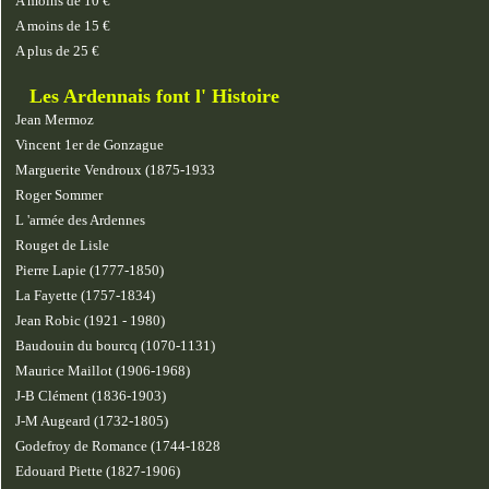
A moins de 10 €
A moins de 15 €
A plus de 25 €
Les Ardennais font l' Histoire
Jean Mermoz
Vincent 1er de Gonzague
Marguerite Vendroux (1875-1933
Roger Sommer
L 'armée des Ardennes
Rouget de Lisle
Pierre Lapie (1777-1850)
La Fayette (1757-1834)
Jean Robic (1921 - 1980)
Baudouin du bourcq (1070-1131)
Maurice Maillot (1906-1968)
J-B Clément (1836-1903)
J-M Augeard (1732-1805)
Godefroy de Romance (1744-1828
Edouard Piette (1827-1906)