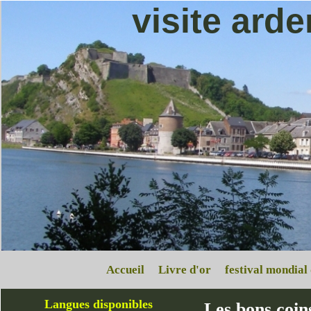
visite ard
Accueil
Livre d'or
festival mondial
Langues disponibles
Les bons coin