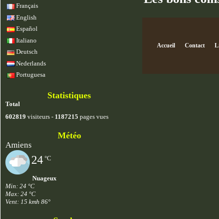
Français
English
Español
Italiano
Accueil
Contact
L
Deutsch
Nederlands
Portuguesa
Statistiques
Total
602819
visiteurs -
1187215
pages vues
Météo
Amiens
24
°C
Nuageux
Min: 24 °C
Max: 24 °C
Vent: 15 kmh 86°