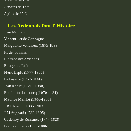
A moins de 10 €
A moins de 15 €
A plus de 25 €
Les Ardennais font l' Histoire
Jean Mermoz
Vincent 1er de Gonzague
Marguerite Vendroux (1875-1933
Roger Sommer
L 'armée des Ardennes
Rouget de Lisle
Pierre Lapie (1777-1850)
La Fayette (1757-1834)
Jean Robic (1921 - 1980)
Baudouin du bourcq (1070-1131)
Maurice Maillot (1906-1968)
J-B Clément (1836-1903)
J-M Augeard (1732-1805)
Godefroy de Romance (1744-1828
Edouard Piette (1827-1906)