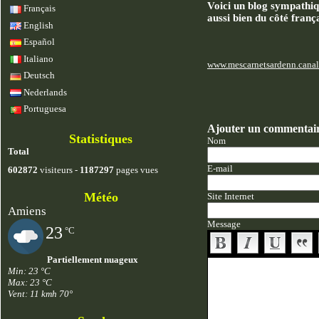
Voici un blog sympathiqu
Français
aussi bien du côté frança
English
Español
Italiano
www.mescarnetsardenn.cana
Deutsch
Nederlands
Portuguesa
Ajouter un commentai
Statistiques
Nom
Total
E-mail
602872
visiteurs -
1187297
pages vues
Météo
Site Internet
Amiens
Message
23
°C
Partiellement nuageux
Min: 23 °C
Max: 23 °C
Vent: 11 kmh 70°