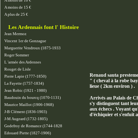
A moins de 10 €
A moins de 15 €
A plus de 25 €
Les Ardennais font l' Histoire
Jean Mermoz
Vincent 1er de Gonzague
Marguerite Vendroux (1875-1933
Roger Sommer
L 'armée des Ardennes
Rouget de Lisle
Renaud sauta prestement 
Pierre Lapie (1777-1850)
" ( cheval à la robe ba
La Fayette (1757-1834)
lieue ( 2km environ ) .
Jean Robic (1921 - 1980)
Baudouin du bourcq (1070-1131)
Arrivés au Palais de Ch
s'y distinguent tant le
Maurice Maillot (1906-1968)
aux échecs . Voyant qu' 
J-B Clément (1836-1903)
d'échiquier et s'enfuit a
J-M Augeard (1732-1805)
Godefroy de Romance (1744-1828
Edouard Piette (1827-1906)