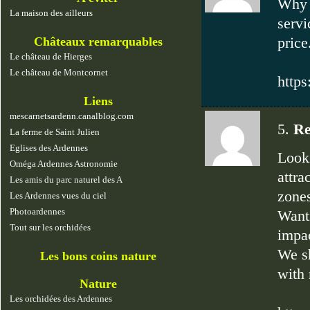
Why p
La maison des ailleurs
servi
price
Châteaux remarquables
Le château de Hierges
Le château de Montcornet
http
Liens
mescarnetsardenn.canalblog.com
5.
Re
La ferme de Saint Julien
Eglises des Ardennes
Looki
Oméga Ardennes Astronomie
attra
Les amis du parc naturel des A
zones
Les Ardennes vues du ciel
Photoardennes
Wanti
Tout sur les orchidées
impa
We sh
Les bons coins nature
with 
Nature
Les orchidées des Ardennes