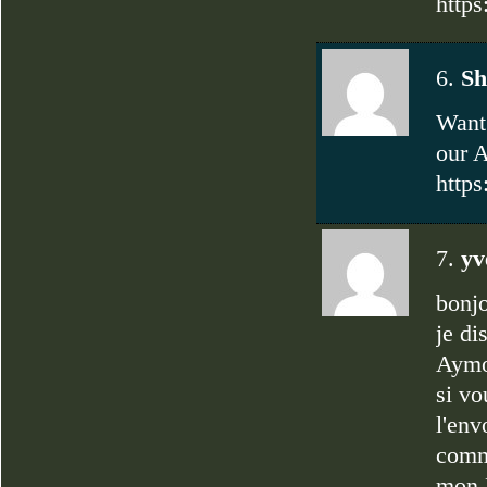
http
6.
Sh
Want 
our A
http
7.
y
bonj
je di
Aym
si vo
l'env
comme
mon P