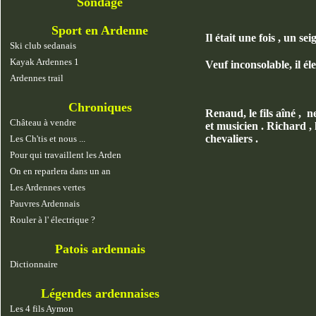
Sondage
Sport en Ardenne
Il était une fois , un
Ski club sedanais
Kayak Ardennes 1
Veuf inconsolable, il él
Ardennes trail
Chroniques
Renaud, le fils aîné , n
Château à vendre
et musicien . Richard , l
chevaliers .
Les Ch'tis et nous ...
Pour qui travaillent les Arden
On en reparlera dans un an
Les Ardennes vertes
Pauvres Ardennais
Rouler à l' électrique ?
Patois ardennais
Dictionnaire
Légendes ardennaises
Les 4 fils Aymon