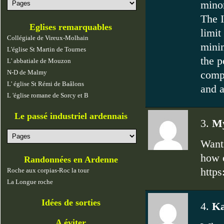
minor
The 
Eglises remarquables
limit
Collégiale de Vireux-Molhain
mini
L'église St Martin de Tournes
the p
L' abbatiale de Mouzon
comp
N-D de Malmy
L' église St Rémi de Baâlons
and a
L 'église romane de Sorcy et B
Le passé industriel ardennais
3.
My
Want 
how o
Randonnées en Ardenne
http
Roche aux corpias-Roc la tour
La Longue roche
Idées de sorties
4.
Ka
A éviter