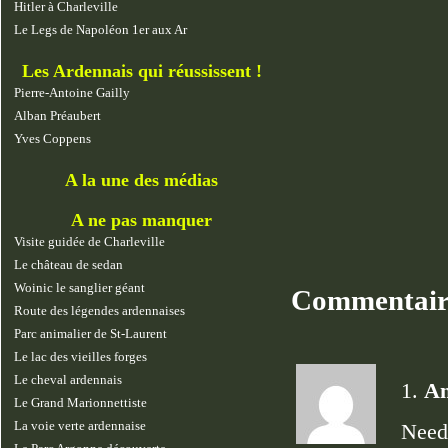
Hitler à Charleville
Le Legs de Napoléon 1er aux Ar
Les Ardennais qui réussissent !
Pierre-Antoine Gailly
Alban Préaubert
Yves Coppens
A la une des médias
A ne pas manquer
Visite guidée de Charleville
Le château de sedan
Woinic le sanglier géant
Commentai
Route des légendes ardennaises
Parc animalier de St-Laurent
Le lac des vieilles forges
Le cheval ardennais
1.
An
Le Grand Marionnettiste
La voie verte ardennaise
Need