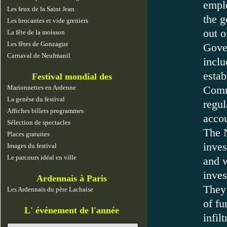
empl
Les feux de la Saint Jean
the g
Les brocantes et vide greniers
out o
La fête de la moisson
Les fêtes de Gonzague
Gove
Carnaval de Neufmanil
inclu
esta
Festival mondial des
marionnettes
Marionnettes en Ardenne
Commi
La genèse du festival
regul
Affiches billets programmes
accou
Sélection de spectacles
The 
Places gratuites
inves
Images du festival
Le parcours idéal en ville
and 
inves
Ardennais à Paris
They 
Les Ardennais du père Lachaise
of fu
L' événement de l'année
infilt