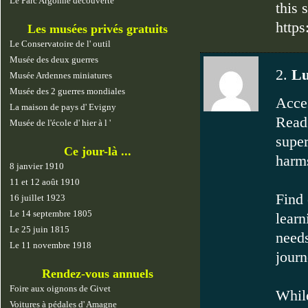
Le Parc Argonne découverte
this 
http
Les musées privés gratuits
Le Conservatoire de l' outil
Musée des deux guerres
2.
Lu
Musée Ardennes miniatures
Musée des 2 guerres mondiales
Acces
La maison de pays d' Evigny
Read 
Musée de l'école d' hier à l '
super
Ce jour-là ...
harms
8 janvier 1910
11 et 12 août 1910
Find 
16 juillet 1923
Le 14 septembre 1805
learn
Le 25 juin 1815
needs
Le 11 novembre 1918
journ
Rendez-vous annuels
Foire aux oignons de Givet
While
Voitures à pédales d' Amagne