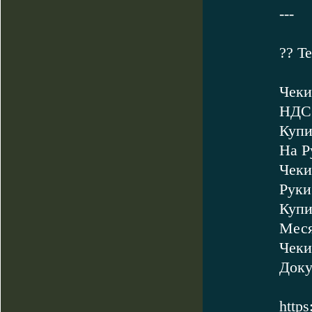
---
?? T
Чеки
НДС 
Купи
На Р
Чеки
Руки
Купи
Мес
Чеки
Доку
http