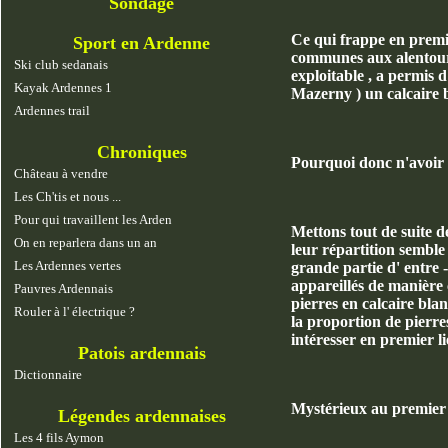
Sondage
Ce qui frappe en premier
Sport en Ardenne
communes aux alentours 
Ski club sedanais
exploitable , a permis 
Kayak Ardennes 1
Mazerny ) un calcaire b
Ardennes trail
Chroniques
Pourquoi donc n'avoir p
Château à vendre
Les Ch'tis et nous ...
Pour qui travaillent les Arden
Mettons tout de suite d
On en reparlera dans un an
leur répartition semble
Les Ardennes vertes
grande partie d' entre -
appareillés de manière 
Pauvres Ardennais
pierres en calcaire bla
Rouler à l' électrique ?
la proportion de pierres
intéresser en premier l
Patois ardennais
Dictionnaire
Mystérieux au premier a
Légendes ardennaises
Les 4 fils Aymon