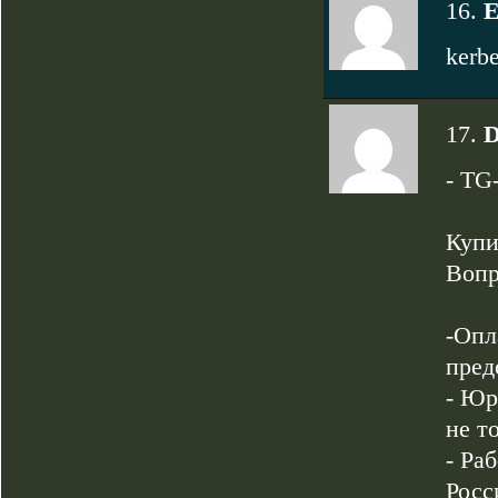
16.
E
kerbe
17.
D
- TG
Купи
Вопр
-Опл
пред
- Юр
не т
- Ра
Росс