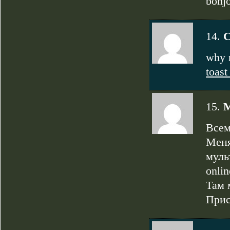
bonj
14.
C
why n
toast
15.
M
Всем
Меня
муль
onli
Там 
Прис