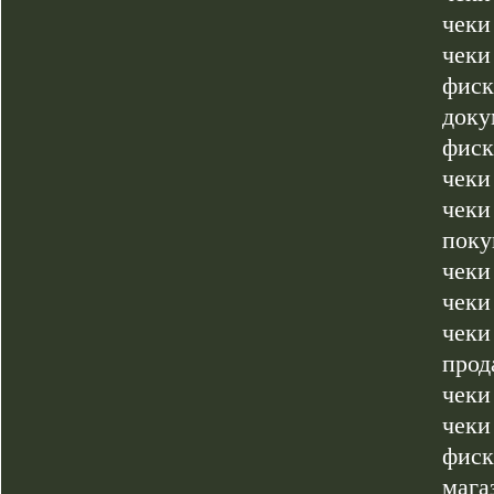
чеки
чеки
фиск
доку
фиск
чеки
чеки
поку
чеки
чеки
чеки
прод
чеки
чеки
фиск
мага