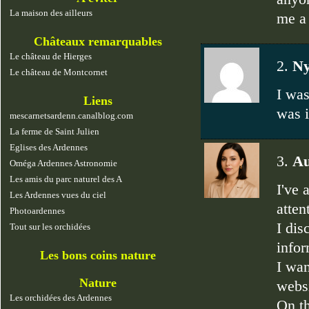
La maison des ailleurs
me a 
Châteaux remarquables
Le château de Hierges
2.
Ny
Le château de Montcornet
I waѕ
Liens
wаs i
mescarnetsardenn.canalblog.com
La ferme de Saint Julien
Eglises des Ardennes
3.
Au
Oméga Ardennes Astronomie
Les amis du parc naturel des A
I've 
Les Ardennes vues du ciel
atten
Photoardennes
I dis
Tout sur les orchidées
infor
Les bons coins nature
I wan
Nature
websi
Les orchidées des Ardennes
On th