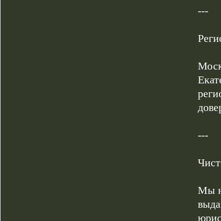
---
Реги
Моск
Екат
реги
дове
---
Чист
Мы н
выда
юрис