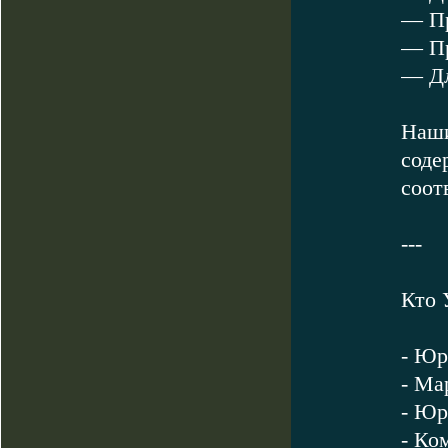
— Пр
— Пр
— Дл
Наши
соде
соот
---
Кто 
- Юр
- Ма
- Юр
- Ко