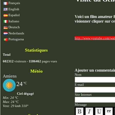
Français
English
Español
Voici un film amateur 8
visionner cliquer sur ce
Italiano
Deutsch
Nederlands
http://www.youtube.com/w
Portuguesa
Statistiques
Total
602312
visiteurs -
1186462
pages vues
Ajouter un commentai
Météo
Nom
Amiens
24
°C
E-mail
Ciel dégagé
Site Internet
Min: 24 °C
Max: 24 °C
Message
Vent: 29 kmh 310°