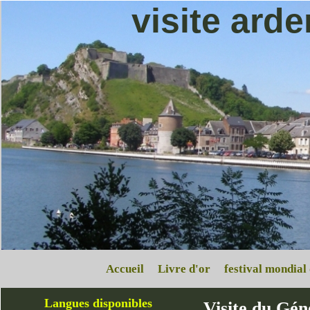
visite ard
Accueil
Livre d'or
festival mondial
Langues disponibles
Visite du Gén