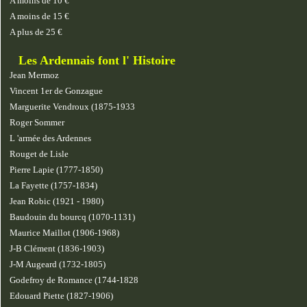
A moins de 10 €
A moins de 15 €
A plus de 25 €
Les Ardennais font l' Histoire
Jean Mermoz
Vincent 1er de Gonzague
Marguerite Vendroux (1875-1933
Roger Sommer
L 'armée des Ardennes
Rouget de Lisle
Pierre Lapie (1777-1850)
La Fayette (1757-1834)
Jean Robic (1921 - 1980)
Baudouin du bourcq (1070-1131)
Maurice Maillot (1906-1968)
J-B Clément (1836-1903)
J-M Augeard (1732-1805)
Godefroy de Romance (1744-1828
Edouard Piette (1827-1906)