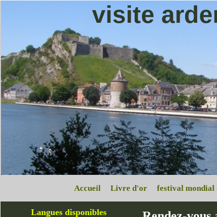
visite ard
Accueil
Livre d'or
festival mondial
Langues disponibles
Rendez-vous 