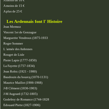
A moins de 10 €
A moins de 15 €
A plus de 25 €
Les Ardennais font l' Histoire
Jean Mermoz
Vincent 1er de Gonzague
Marguerite Vendroux (1875-1933
Roger Sommer
L 'armée des Ardennes
Rouget de Lisle
Pierre Lapie (1777-1850)
La Fayette (1757-1834)
Jean Robic (1921 - 1980)
Baudouin du bourcq (1070-1131)
Maurice Maillot (1906-1968)
J-B Clément (1836-1903)
J-M Augeard (1732-1805)
Godefroy de Romance (1744-1828
Edouard Piette (1827-1906)