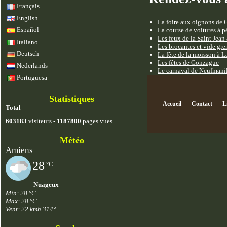
Français
English
La foire aux oignons de 
Español
La course de voitures à 
Les feux de la Saint Jea
Italiano
Les brocantes et vide gre
Deutsch
La fête de la moisson à 
Les fêtes de Gonzague
Nederlands
Le carnaval de Neufmani
Portuguesa
Statistiques
Accueil
Contact
L
Total
603183
visiteurs -
1187800
pages vues
Météo
Amiens
28
°C
Nuageux
Min: 28 °C
Max: 28 °C
Vent: 22 kmh 314°