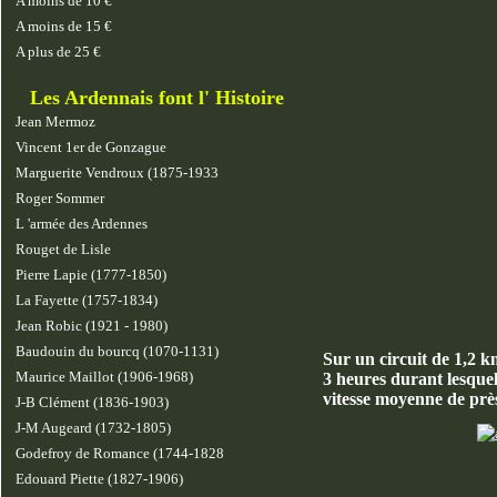
A moins de 10 €
A moins de 15 €
A plus de 25 €
Les Ardennais font l' Histoire
Jean Mermoz
Vincent 1er de Gonzague
Marguerite Vendroux (1875-1933
Roger Sommer
L 'armée des Ardennes
Rouget de Lisle
Pierre Lapie (1777-1850)
La Fayette (1757-1834)
Jean Robic (1921 - 1980)
Baudouin du bourcq (1070-1131)
Sur un circuit de 1,2 k
Maurice Maillot (1906-1968)
3 heures durant lesquell
vitesse moyenne de près
J-B Clément (1836-1903)
J-M Augeard (1732-1805)
Godefroy de Romance (1744-1828
Edouard Piette (1827-1906)