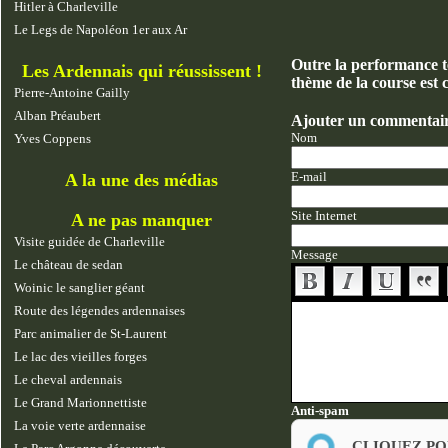
Hitler à Charleville
Le Legs de Napoléon 1er aux Ar
Outre la performance te
Les Ardennais qui réussissent !
thème de la course est 
Pierre-Antoine Gailly
Alban Préaubert
Ajouter un commentai
Nom
Yves Coppens
E-mail
A la une des médias
Site Internet
A ne pas manquer
Visite guidée de Charleville
Message
Le château de sedan
Woinic le sanglier géant
Route des légendes ardennaises
Parc animalier de St-Laurent
Le lac des vieilles forges
Le cheval ardennais
Le Grand Marionnettiste
Anti-spam
La voie verte ardennaise
CLIQUEZ PO