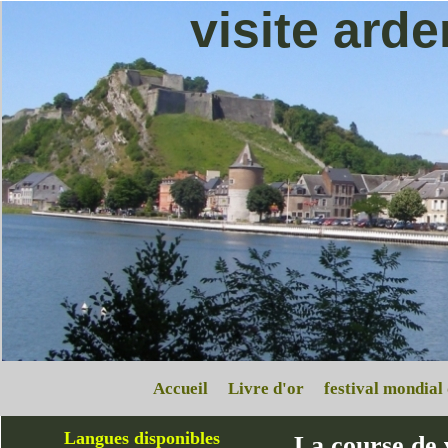
visite ard
Accueil
Livre d'or
festival mondial
Langues disponibles
La course de 