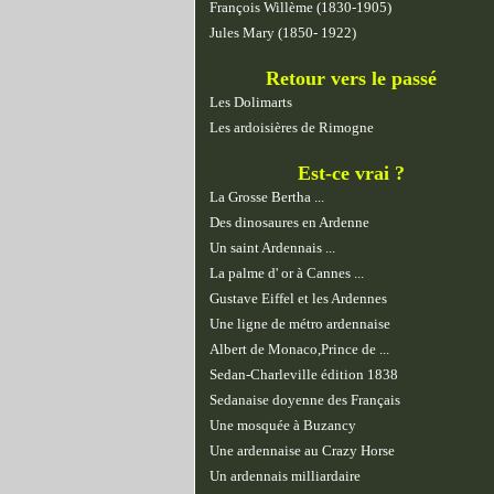
François Willème (1830-1905)
Jules Mary (1850- 1922)
Retour vers le passé
Les Dolimarts
Les ardoisières de Rimogne
Est-ce vrai ?
La Grosse Bertha ...
Des dinosaures en Ardenne
Un saint Ardennais ...
La palme d' or à Cannes ...
Gustave Eiffel et les Ardennes
Une ligne de métro ardennaise
Albert de Monaco,Prince de ...
Sedan-Charleville édition 1838
Sedanaise doyenne des Français
Une mosquée à Buzancy
Une ardennaise au Crazy Horse
Un ardennais milliardaire