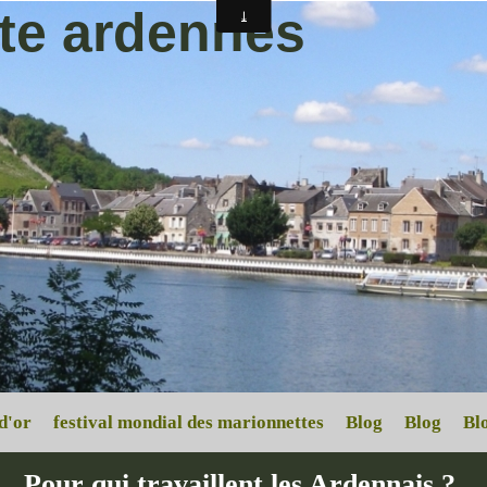
ite ardennes
d'or
festival mondial des marionnettes
Blog
Blog
Bl
Pour qui travaillent les Ardennais ?