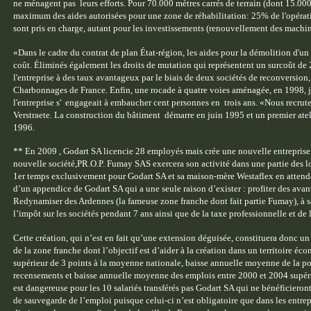
ne ménagent pas leurs efforts. Pour 70.000 mètres carrés de terrain (dont 15.000
maximum des aides autorisées pour une zone de réhabilitation: 25% de l'opérat
sont pris en charge, autant pour les investissements (renouvellement des machine
«Dans le cadre du contrat de plan État-région, les aides pour la démolition d'u
coût. Éliminés également les droits de mutation qui représentent un surcoût de
l'entreprise à des taux avantageux par le biais de deux sociétés de reconversion, l
Charbonnages de France. Enfin, une rocade à quatre voies aménagée, en 1998, j
l'entreprise s' engageait à embaucher cent personnes en trois ans. «Nous recrute
Verstraete. La construction du bâtiment démarre en juin 1995 et un premier at
1996.
** En 2009 , Godart SA licencie 28 employés mais crée une nouvelle entreprise
nouvelle société,PR.O.P. Fumay SAS exercera son activité dans une partie des l
1er temps exclusivement pour Godart SA et sa maison-mère Westaflex en attendant 
d’un appendice de Godart SA qui a une seule raison d’exister : profiter des avan
Redynamiser des Ardennes (la fameuse zone franche dont fait partie Fumay), à s
l’impôt sur les sociétés pendant 7 ans ainsi que de la taxe professionnelle et de 
Cette création, qui n’est en fait qu’une extension déguisée, constituera donc u
de la zone franche dont l’objectif est d’aider à la création dans un territoire 
supérieur de 3 points à la moyenne nationale, baisse annuelle moyenne de la pop
recensements et baisse annuelle moyenne des emplois entre 2000 et 2004 supéri
est dangereuse pour les 10 salariés transférés pas Godart SA qui ne bénéficieron
de sauvegarde de l’emploi puisque celui-ci n’est obligatoire que dans les entrepr