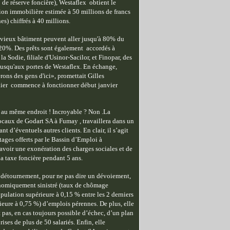
 de réserve foncière), Westaflex obtient le
ion immobilière estimée à 50 millions de francs
s) chiffrés à 40 millions.
n vieux bâtiment peuvent aller jusqu'à 80% du
 20%. Des prêts sont également accordés à
a Sodie, filiale d'Usinor-Sacilor, et Finopar, des
usqu'aux portes de Westaflex. En échange,
rons des gens d'ici», promettait Gilles
elier commence à fonctionner début janvier
 au même endroit ! Incroyable ? Non .La
ocaux de Godart SA à Fumay , travaillera dans un
d’éventuels autres clients. En clair, il s’agit
tages offerts par le Bassin d’Emploi à
avoir une exonération des charges sociales et de
la taxe foncière pendant 5 ans.
n détournement, pour ne pas dire un dévoiement,
économiquement sinistré (taux de chômage
ulation supérieure à 0,15 % entre les 2 derniers
eure à 0,75 %) d’emplois pérennes. De plus, elle
t pas, en cas toujours possible d’échec, d’un plan
ises de plus de 50 salariés. Enfin, elle