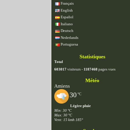
Français
English
Español
Italiano
Deutsch
Nederlands
Portuguesa
Statistiques
Total
603017
visiteurs -
1187468
pages vues
Météo
Amiens
30
°C
Légère pluie
Min: 30 °C
Max: 30 °C
Vent: 15 kmh 185°