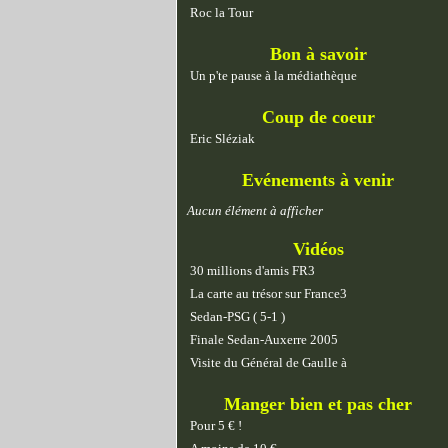
Roc la Tour
Bon à savoir
Un p'te pause à la médiathèque
Coup de coeur
Eric Sléziak
Evénements à venir
Aucun élément à afficher
Vidéos
30 millions d'amis FR3
La carte au trésor sur France3
Sedan-PSG ( 5-1 )
Finale Sedan-Auxerre 2005
Visite du Général de Gaulle à
Manger bien et pas cher
Pour 5 € !