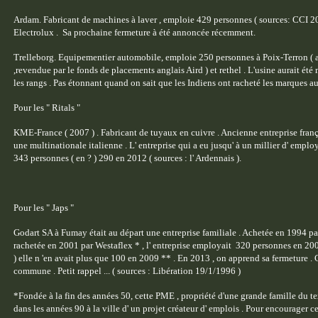
Ardam. Fabricant de machines à laver , emploie 429 personnes ( sources: CCI 201
Electrolux . Sa prochaine fermeture à été annoncée récemment.
Trelleborg. Equipementier automobile, emploie 250 personnes à Poix-Terron ( 
,revendue par le fonds de placements anglais Aird ) et rethel . L'usine aurait été
les rangs . Pas étonnant quand on sait que les Indiens ont racheté les marques 
Pour les " Ritals "
KME-France ( 2007 ) . Fabricant de tuyaux en cuivre . Ancienne entreprise fran
une multinationale italienne . L' entreprise qui a eu jusqu' à un millier d' emp
343 personnes ( en ? ) 290 en 2012 ( sources : l' Ardennais ).
Pour les " Japs "
Godart SA à Fumay était au départ une entreprise familiale . Achetée en 1994 par 
rachetée en 2001 par Westaflex * , l' entreprise employait 320 personnes en
) elle n 'en avait plus que 100 en 2009 ** . En 2013 , on apprend sa fermeture .
commune . Petit rappel ... ( sources : Libération 19/1/1996 )
*Fondée à la fin des années 50, cette PME , propriété d'une grande famille du tex
dans les années 90 à la ville d' un projet créateur d' emplois . Pour encourager cet