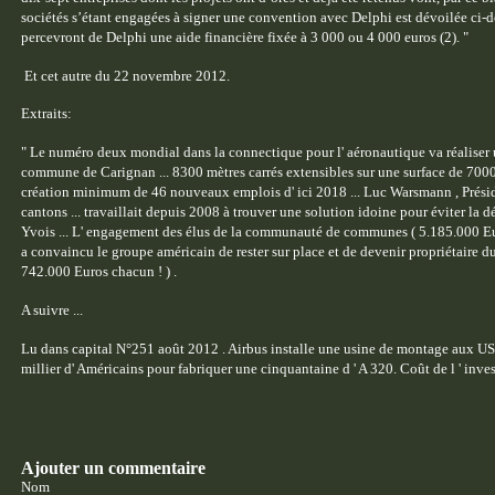
sociétés s’étant engagées à signer une convention avec Delphi est dévoilée ci-d
percevront de Delphi une aide financière fixée à 3 000 ou 4 000 euros (2). "
Et cet autre du 22 novembre 2012.
Extraits:
" Le numéro deux mondial dans la connectique pour l' aéronautique va réaliser u
commune de Carignan ... 8300 mètres carrés extensibles sur une surface de 7000 
création minimum de 46 nouveaux emplois d' ici 2018 ... Luc Warsmann , Pré
cantons ... travaillait depuis 2008 à trouver une solution idoine pour éviter la 
Yvois ... L' engagement des élus de la communauté de communes ( 5.185.000 Euros
a convaincu le groupe américain de rester sur place et de devenir propriétaire d
742.000 Euros chacun ! ) .
A suivre ...
Lu dans capital N°251 août 2012 . Airbus installe une usine de montage aux US
millier d' Américains pour fabriquer une cinquantaine d ' A 320. Coût de l ' inve
Ajouter un commentaire
Nom