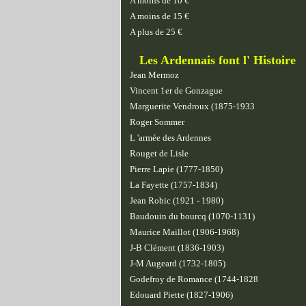
A moins de 10 €
A moins de 15 €
A plus de 25 €
Les Ardennais font l' Histoire
Jean Mermoz
Vincent 1er de Gonzague
Marguerite Vendroux (1875-1933
Roger Sommer
L 'armée des Ardennes
Rouget de Lisle
Pierre Lapie (1777-1850)
La Fayette (1757-1834)
Jean Robic (1921 - 1980)
Baudouin du bourcq (1070-1131)
Maurice Maillot (1906-1968)
J-B Clément (1836-1903)
J-M Augeard (1732-1805)
Godefroy de Romance (1744-1828
Edouard Piette (1827-1906)