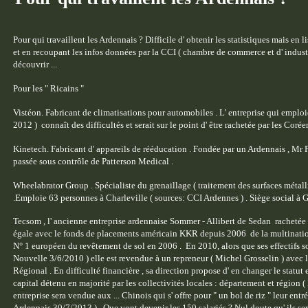
Pour qui travaillent les Ardennais ? Difficile d' obtenir les statistiques mais en
et en recoupant les infos données par la CCI ( chambre de commerce et d' industr
découvrir ...
Pour les " Ricains "
Vistéon. Fabricant de climatisations pour automobiles . L' entreprise qui emploi
2012 ) connaît des difficultés et serait sur le point d' être rachetée par les Corée
Kinetech. Fabricant d' appareils de rééducation . Fondée par un Ardennais , Mr Pêc
passée sous contrôle de Patterson Medical .
Wheelabrator Group . Spécialiste du grenaillage ( traitement des surfaces métalli
.Emploie 63 personnes à Charleville ( sources: CCI Ardennes ) . Siège social à G
Tecsom , l' ancienne entreprise ardennaise Sommer - Allibert de Sedan rachetée p
égale avec le fonds de placements américain KKR depuis 2006 de la multinationa
N° 1 européen du revêtement de sol en 2006 . En 2010, alors que ses effectifs s
Nouvelle 3/6/2010 ) elle est revendue à un repreneur ( Michel Grosselin ) avec l
Régional . En difficulté financière , sa direction propose d' en changer le statut
capital détenu en majorité par les collectivités locales : département et région
entreprise sera vendue aux ... Chinois qui s' offre pour " un bol de riz " leur entr
Ardennais 30/7/2013 ) . Que vont devenir les 150 salariés ? Nul doute qu' ils sero