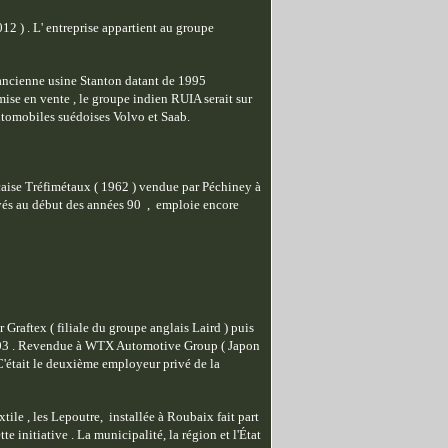
2 ) . L' entreprise appartient au groupe
ancienne usine Stanton datant de 1995
 mise en vente , le groupe indien RUIA serait sur
automobiles suédoises Volvo et Saab.
çaise Tréfimétaux ( 1962 ) vendue par Péchiney à
loyés au début des années 90 , emploie encore
Graftex ( filiale du groupe anglais Laird ) puis
 2003 . Revendue à WTX Automotive Group ( Japon
 C'était le deuxième employeur privé de la
tile , les Lepoutre, installée à Roubaix fait part
te initiative . La municipalité, la région et l'État