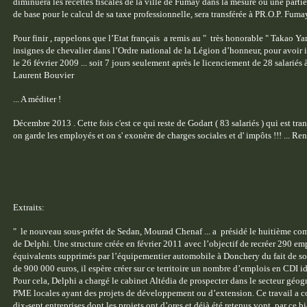
diminuera les recettes fiscales de la ville de Fumay dans la mesure où une part
de base pour le calcul de sa taxe professionnelle, sera transférée à PR.O.P. Fuma
Pour finir , rappelons que l’Etat français a remis au " très honorable " Takao Y
insignes de chevalier dans l’Ordre national de la Légion d’honneur, pour avoir in
le 26 février 2009 ... soit 7 jours seulement après le licenciement de 28 salariés 
Laurent Bouvier
... A méditer !
Décembre 2013 . Cette fois c'est ce qui reste de Godart ( 83 salariés ) qui est tra
on garde les employés et on s' exonère de charges sociales et d' impôts !!! ... 
Extraits:
" le nouveau sous-préfet de Sedan, Mourad Chenaf ... a présidé le huitième com
de Delphi. Une structure créée en février 2011 avec l’objectif de recréer 290 e
équivalents supprimés par l’équipementier automobile à Donchery du fait de so
de 900 000 euros, il espère créer sur ce territoire un nombre d’emplois en CDI 
Pour cela, Delphi a chargé le cabinet Altédia de prospecter dans le secteur géo
PME locales ayant des projets de développement ou d’extension. Ce travail a c
dix-sept entreprises dont les projets ont d’ores et déjà été retenus vont, par ce 