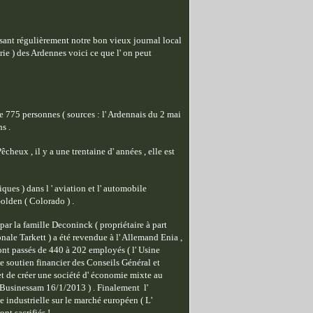
 lisant régulièrement notre bon vieux journal local
ie ) des Ardennes voici ce que l' on peut
e 775 personnes ( sources : l' Ardennais du 2 mai
ns .
heux , il y a une trentaine d' années , elle est
ques ) dans l ' aviation et l' automobile
olden ( Colorado ) .
ar la famille Deconinck ( propriétaire à part
le Tarkett ) a été revendue à l' Allemand Enia ,
ont passés de 440 à 202 employés ( l' Usine
e soutien financier des Conseils Général et
 et de créer une société d' économie mixte au
 ( Businessam 16/1/2013 ) . Finalement l'
ée industrielle sur le marché européen ( L'
nt sacrifiés !