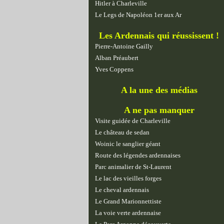
Hitler à Charleville
Le Legs de Napoléon 1er aux Ar
Les Ardennais qui réussissent !
Pierre-Antoine Gailly
Alban Préaubert
Yves Coppens
A la une des médias
A ne pas manquer
Visite guidée de Charleville
Le château de sedan
Woinic le sanglier géant
Route des légendes ardennaises
Parc animalier de St-Laurent
Le lac des vieilles forges
Le cheval ardennais
Le Grand Marionnettiste
La voie verte ardennaise