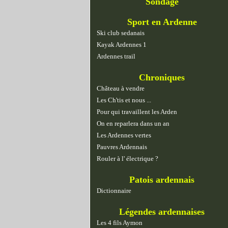
Sondage
Sport en Ardenne
Ski club sedanais
Kayak Ardennes 1
Ardennes trail
Chroniques
Château à vendre
Les Ch'tis et nous ...
Pour qui travaillent les Arden
On en reparlera dans un an
Les Ardennes vertes
Pauvres Ardennais
Rouler à l' électrique ?
Patois ardennais
Dictionnaire
Légendes ardennaises
Les 4 fils Aymon