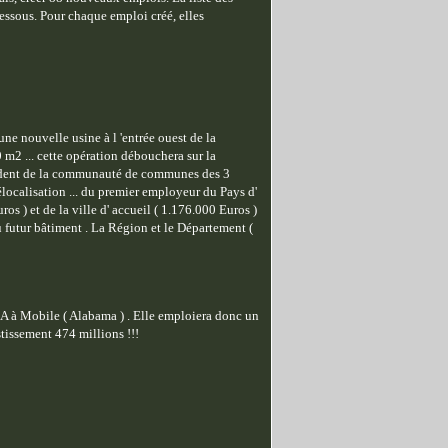
essous. Pour chaque emploi créé, elles
ne nouvelle usine à l 'entrée ouest de la
m2 ... cette opération débouchera sur la
sident de la communauté de communes des 3
délocalisation ... du premier employeur du Pays d'
 ) et de la ville d' accueil ( 1.176.000 Euros )
u futur bâtiment . La Région et le Département (
A à Mobile ( Alabama ) . Elle emploiera donc un
stissement 474 millions !!!