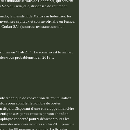
ie des immobilisations de Godart SA, qui servent
y SAS qui sera, elle, dispensée de cet impôt.
amado, le président de Maruyasu Industries, les
vesti ses capitaux et son savoir-faire en France,
à Godart SA ! ( sources: resistancesociale -
nsformé en " Fab 21 " . Le scénario est le même :
Rendez-vous probablement en 2018 ...
ité technique de convention de revitalisation
mplois pour combler le nombre de postes
n départ. Disposant d’une enveloppe financière
identique aux pertes causées par son abandon.
graphique concerné pour y dénicher toutes les
onnu des avancées notoires en fin 2011 puisque
biais, créer 88 nouveaux emplois. La liste des