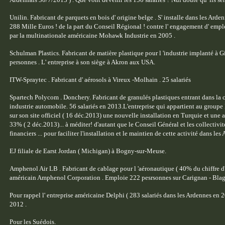
Unilin. Fabricant de parquets en bois d' origine belge . S' installe dans les A
288 Mille Euros ! de la part du Conseil Régional ! contre l' engagement d' employ
par la multinationale américaine Mohawk Industrie en 2005 .
Schulman Plastics. Fabricant de matière plastique pour l 'industrie implanté à 
personnes . L' entreprise à son siège à Akron aux USA.
ITW-Spraytec . Fabricant d' aérosols à Vireux -Molhain . 25 salariés
Spartech Polycom . Donchery. Fabricant de granulés plastiques entrant dans la 
industrie automobile. 56 salariés en 2013.
L'entreprise qui appartient au groupe
sur son site officiel ( 16 déc.2013) une nouvelle installation en Turquie et une
33% ( 2 déc.2013)... à méditer! d'autant que le Conseil Général et les collectivité
financiers ... pour faciliter l'installation et le maintien de cette activité dans les
EJ filiale de Earst Jordan ( Michigan) à Bogny-sur-Meuse.
Amphenol Air LB . Fabricant de cablage pour l 'aéronautique ( 40% du chiffre d' 
américain Amphenol Corporation . Emploie 222 pesrsonnes sur Carignan - Bla
Pour rappel l' entreprise américaine Delphi ( 283 salariés dans les Ardennes en 20
2012 .
Pour les Suédois.