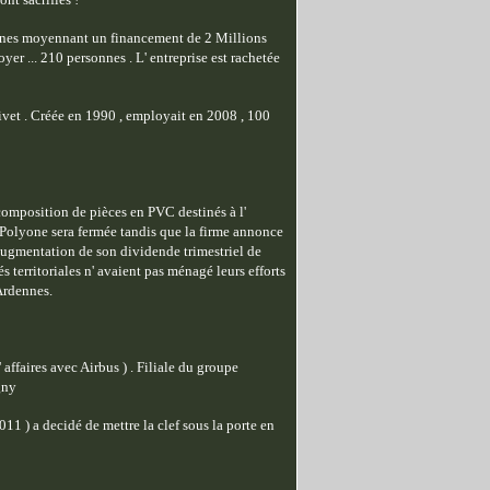
rdennes moyennant un financement de 2 Millions
er ... 210 personnes . L' entreprise est rachetée
Givet . Créée en 1990 , employait en 2008 , 100
composition de pièces en PVC destinés à l'
 Polyone sera fermée tandis que la firme annonce
 augmentation de son dividende trimestriel de
s territoriales n' avaient pas ménagé leurs efforts
 Ardennes.
affaires avec Airbus ) . Filiale du groupe
gny
11 ) a decidé de mettre la clef sous la porte en