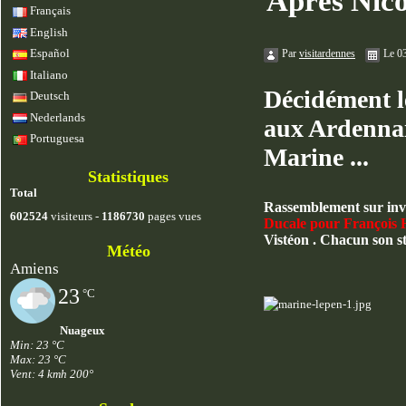
Après Nicol
Français
English
Español
Par
visitardennes
Le 0
Italiano
Décidément le
Deutsch
Nederlands
aux Ardennais
Portuguesa
Marine ...
Statistiques
Total
Rassemblement sur invi
602524
visiteurs -
1186730
pages vues
Ducale pour François 
Vistéon . Chacun son sty
Météo
Amiens
23
°C
Nuageux
Min: 23 °C
Max: 23 °C
Vent: 4 kmh 200°