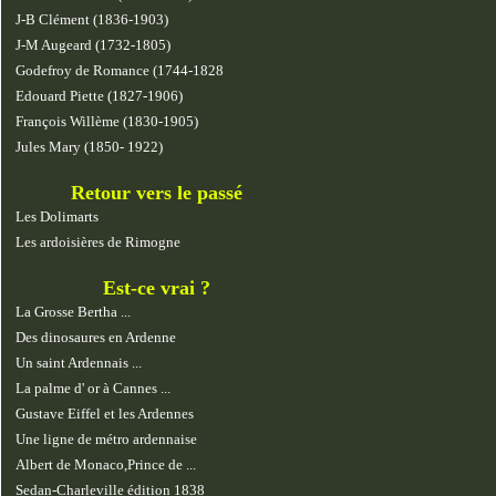
J-B Clément (1836-1903)
J-M Augeard (1732-1805)
Godefroy de Romance (1744-1828
Edouard Piette (1827-1906)
François Willème (1830-1905)
Jules Mary (1850- 1922)
Retour vers le passé
Les Dolimarts
Les ardoisières de Rimogne
Est-ce vrai ?
La Grosse Bertha ...
Des dinosaures en Ardenne
Un saint Ardennais ...
La palme d' or à Cannes ...
Gustave Eiffel et les Ardennes
Une ligne de métro ardennaise
Albert de Monaco,Prince de ...
Sedan-Charleville édition 1838