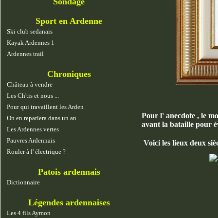
Sondage
Sport en Ardenne
Ski club sedanais
Kayak Ardennes 1
Ardennes trail
Chroniques
Château à vendre
Les Ch'tis et nous ...
Pour qui travaillent les Arden
Pour l' anecdote , le mo
On en reparlera dans un an
avant la bataille pour é
Les Ardennes vertes
Pauvres Ardennais
Voici les lieux deux siè
Rouler à l' électrique ?
Patois ardennais
Dictionnaire
Légendes ardennaises
Les 4 fils Aymon