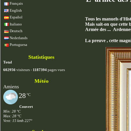
Français
English
Español
Tous les manuels d'His
Mais sait-on que cette 
Italiano
Armée des ... Ardennes
Deutsch
Nederlands
La preuve , cette magni
Portuguesa
Statistiques
Total
602956
visiteurs -
1187394
pages vues
Météo
Amiens
28
°C
Couvert
Min: 28 °C
Max: 28 °C
Vent: 15 kmh 227°