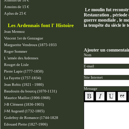
A moins de 10 €
A moins de 15 €
Le moulin fut reconstru
A plus de 25 €
Restauration , période d
guerre mondiale , le mo
Les Ardennais font l' Histoire
la tempête du siècle le 
Jean Mermoz
Vincent 1er de Gonzague
Marguerite Vendroux (1875-1933
Ajouter un commentai
Roger Sommer
Nom
L 'armée des Ardennes
Rouget de Lisle
E-mail
Pierre Lapie (1777-1850)
Site Internet
La Fayette (1757-1834)
Jean Robic (1921 - 1980)
Message
Baudouin du bourcq (1070-1131)
Maurice Maillot (1906-1968)
J-B Clément (1836-1903)
J-M Augeard (1732-1805)
Godefroy de Romance (1744-1828
Edouard Piette (1827-1906)