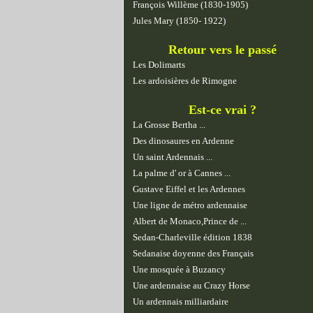
François Willème (1830-1905)
Jules Mary (1850- 1922)
Retour vers le passé
Les Dolimarts
Les ardoisières de Rimogne
Est-ce vrai ?
La Grosse Bertha ...
Des dinosaures en Ardenne
Un saint Ardennais ...
La palme d' or à Cannes ...
Gustave Eiffel et les Ardennes
Une ligne de métro ardennaise
Albert de Monaco,Prince de ...
Sedan-Charleville édition 1838
Sedanaise doyenne des Français
Une mosquée à Buzancy
Une ardennaise au Crazy Horse
Un ardennais milliardaire