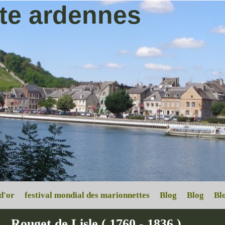
ite ardennes
d'or
festival mondial des marionnettes
Blog
Blog
Bl
Rouget de Lisle ( 1760 - 1836 )