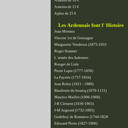
A moins de 10 €
A moins de 15 €
A plus de 25 €
Les Ardennais font l' Histoire
Jean Mermoz
Vincent 1er de Gonzague
Marguerite Vendroux (1875-1933
Roger Sommer
L 'armée des Ardennes
Rouget de Lisle
Pierre Lapie (1777-1850)
La Fayette (1757-1834)
Jean Robic (1921 - 1980)
Baudouin du bourcq (1070-1131)
Maurice Maillot (1906-1968)
J-B Clément (1836-1903)
J-M Augeard (1732-1805)
Godefroy de Romance (1744-1828
Edouard Piette (1827-1906)