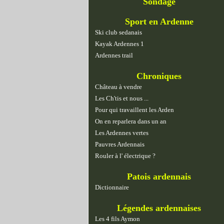
Sondage
Sport en Ardenne
Ski club sedanais
Kayak Ardennes 1
Ardennes trail
Chroniques
Château à vendre
Les Ch'tis et nous ...
Pour qui travaillent les Arden
On en reparlera dans un an
Les Ardennes vertes
Pauvres Ardennais
Rouler à l' électrique ?
Patois ardennais
Dictionnaire
Légendes ardennaises
Les 4 fils Aymon