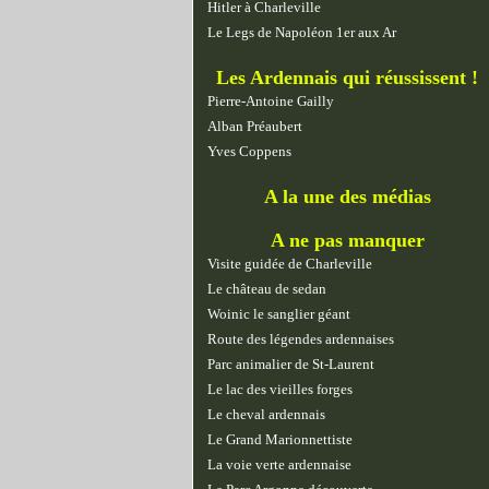
Hitler à Charleville
Le Legs de Napoléon 1er aux Ar
Les Ardennais qui réussissent !
Pierre-Antoine Gailly
Alban Préaubert
Yves Coppens
A la une des médias
A ne pas manquer
Visite guidée de Charleville
Le château de sedan
Woinic le sanglier géant
Route des légendes ardennaises
Parc animalier de St-Laurent
Le lac des vieilles forges
Le cheval ardennais
Le Grand Marionnettiste
La voie verte ardennaise