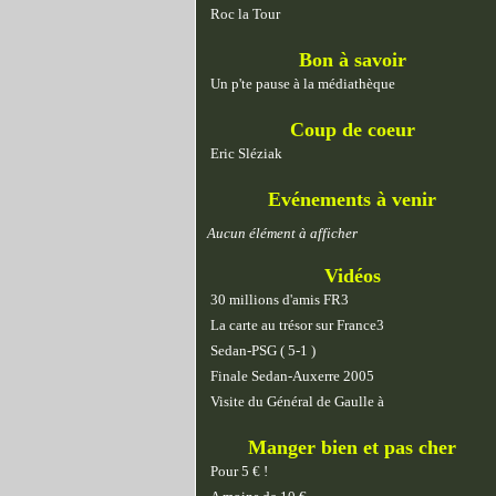
Roc la Tour
Bon à savoir
Un p'te pause à la médiathèque
Coup de coeur
Eric Sléziak
Evénements à venir
Aucun élément à afficher
Vidéos
30 millions d'amis FR3
La carte au trésor sur France3
Sedan-PSG ( 5-1 )
Finale Sedan-Auxerre 2005
Visite du Général de Gaulle à
Manger bien et pas cher
Pour 5 € !