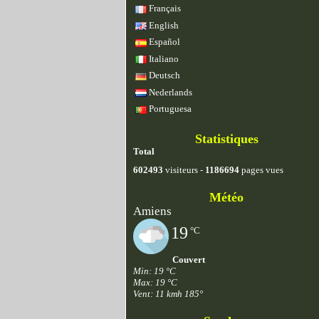
Français
English
Español
Italiano
Deutsch
Nederlands
Portuguesa
Statistiques
Total
602493
visiteurs -
1186694
pages vues
Météo
Amiens
19
°C
Couvert
Min: 19 °C
Max: 19 °C
Vent: 11 kmh 185°