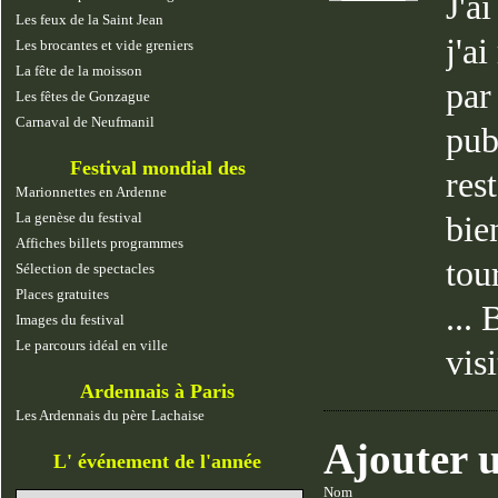
J'a
Les feux de la Saint Jean
j'a
Les brocantes et vide greniers
La fête de la moisson
par
Les fêtes de Gonzague
Carnaval de Neufmanil
pub
Festival mondial des
res
marionnettes
Marionnettes en Ardenne
La genèse du festival
bie
Affiches billets programmes
tou
Sélection de spectacles
Places gratuites
...
Images du festival
Le parcours idéal en ville
visi
Ardennais à Paris
Les Ardennais du père Lachaise
Ajouter 
L' événement de l'année
Nom