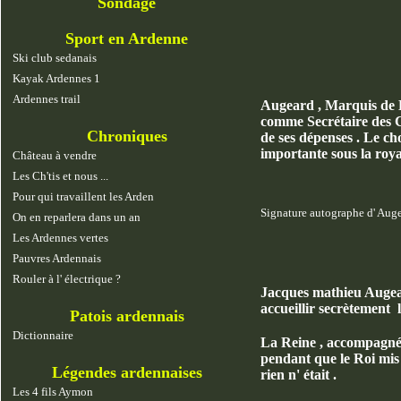
Sondage
Sport en Ardenne
Ski club sedanais
Kayak Ardennes 1
Ardennes trail
Augeard , Marquis de B
comme Secrétaire des C
Chroniques
de ses dépenses . Le ch
importante sous la roya
Château à vendre
Les Ch'tis et nous ...
Pour qui travaillent les Arden
Signature autographe d' Augea
On en reparlera dans un an
Les Ardennes vertes
Pauvres Ardennais
Rouler à l' électrique ?
Jacques mathieu Augeard
accueillir secrètement l
Patois ardennais
Dictionnaire
La Reine , accompagnée 
pendant que le Roi mis 
Légendes ardennaises
rien n' était .
Les 4 fils Aymon