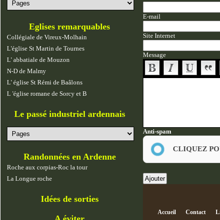
E-mail
Eglises remarquables
Site Internet
Collégiale de Vireux-Molhain
L'église St Martin de Tournes
Message
L' abbatiale de Mouzon
N-D de Malmy
L' église St Rémi de Baâlons
L 'église romane de Sorcy et B
Le passé industriel ardennais
Anti-spam
CLIQUEZ PO
Randonnées en Ardenne
Roche aux corpias-Roc la tour
La Longue roche
Idées de sorties
Accueil
Contact
L
A éviter