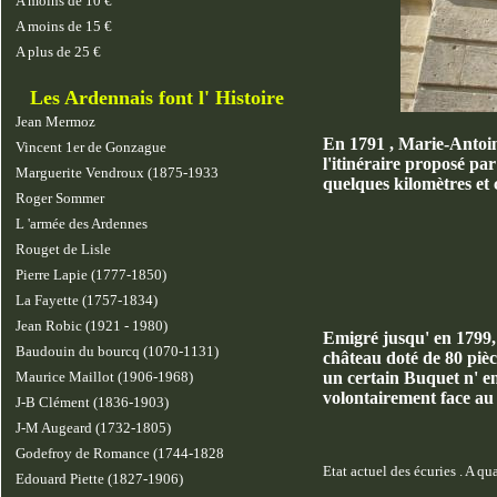
A moins de 10 €
A moins de 15 €
A plus de 25 €
Les Ardennais font l' Histoire
Jean Mermoz
En 1791 , Marie-Antoine
Vincent 1er de Gonzague
l'itinéraire proposé pa
Marguerite Vendroux (1875-1933
quelques kilomètres et 
Roger Sommer
L 'armée des Ardennes
Rouget de Lisle
Pierre Lapie (1777-1850)
La Fayette (1757-1834)
Jean Robic (1921 - 1980)
Emigré jusqu' en 1799,
Baudouin du bourcq (1070-1131)
château doté de 80 piè
Maurice Maillot (1906-1968)
un certain Buquet n' en 
volontairement face au 
J-B Clément (1836-1903)
J-M Augeard (1732-1805)
Godefroy de Romance (1744-1828
Etat actuel des écuries . A qu
Edouard Piette (1827-1906)