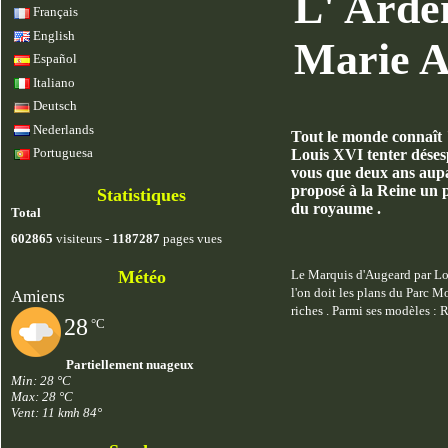
L' Arden
Français
English
Marie A
Español
Italiano
Deutsch
Nederlands
Tout le monde connaît "
Portuguesa
Louis XVI tenter désesp
vous que deux ans aup
proposé à la Reine un p
Statistiques
du royaume .
Total
602865
visiteurs -
1187287
pages vues
Météo
Le Marquis d'Augeard par Lou
l'on doit les plans du Parc M
Amiens
riches . Parmi ses modèles :
28
°C
Partiellement nuageux
Min: 28 °C
Max: 28 °C
Vent: 11 kmh 84°