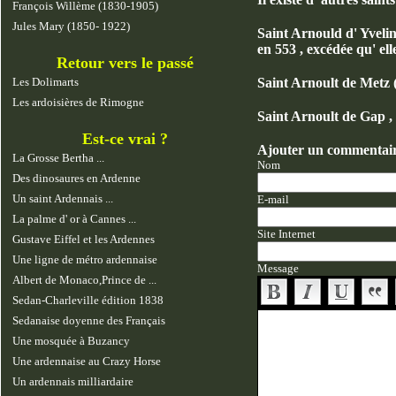
François Willème (1830-1905)
Jules Mary (1850- 1922)
Saint Arnould d' Yvelin
en 553 , excédée qu' elle
Retour vers le passé
Les Dolimarts
Saint Arnoult de Metz (
Les ardoisières de Rimogne
Saint Arnoult de Gap ,
Est-ce vrai ?
Ajouter un commentai
La Grosse Bertha ...
Nom
Des dinosaures en Ardenne
Un saint Ardennais ...
E-mail
La palme d' or à Cannes ...
Site Internet
Gustave Eiffel et les Ardennes
Une ligne de métro ardennaise
Message
Albert de Monaco,Prince de ...
Sedan-Charleville édition 1838
Sedanaise doyenne des Français
Une mosquée à Buzancy
Une ardennaise au Crazy Horse
Un ardennais milliardaire