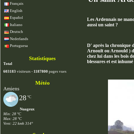
Français
English
Español
Les Ardennais ne manque
aussi un saint ?
Italiano
Deutsch
Nederlands
D' après la chronique 
Portuguesa
Arnoult ou Arnould ) de
chez lui dans les bois d
Statistiques
blessures et est inhumé
Total
603183
visiteurs -
1187800
pages vues
Météo
Amiens
28
°C
Nuageux
Min: 28 °C
Max: 28 °C
Vent: 22 kmh 314°