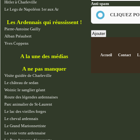
Hitler à Charleville
Anti-spam
Le Legs de Napoléon 1er aux Ar
CLIQUEZ PO
Les Ardennais qui réussissent !
Pierre-Antoine Gailly
Alban Préaubert
Yves Coppens
Accueil
Contact
L
A la une des médias
A ne pas manquer
Visite guidée de Charleville
Le château de sedan
Woinic le sanglier géant
Route des légendes ardennaises
Parc animalier de St-Laurent
Le lac des vieilles forges
Le cheval ardennais
Le Grand Marionnettiste
La voie verte ardennaise