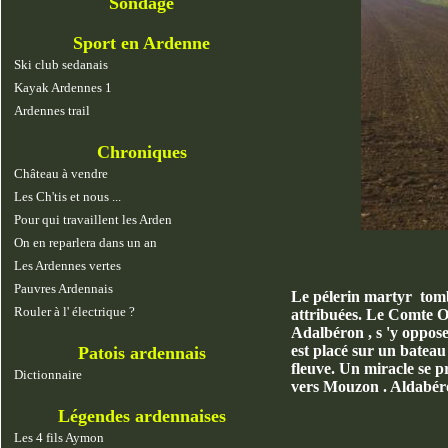
Sondage
Sport en Ardenne
Ski club sedanais
Kayak Ardennes 1
Ardennes trail
Chroniques
Château à vendre
Les Ch'tis et nous ...
Pour qui travaillent les Arden
On en reparlera dans un an
Les Ardennes vertes
Pauvres Ardennais
Le pélerin martyr tombe
Rouler à l' électrique ?
attribuées. Le Comte O
Adalbéron , s 'y oppose ,
est placé sur un batea
Patois ardennais
fleuve. Un miracle se p
Dictionnaire
vers Mouzon . Aldabéro
Légendes ardennaises
Les 4 fils Aymon