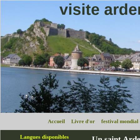
visite ard
Accueil
Livre d'or
festival mondial
Langues disponibles
Un saint Arden