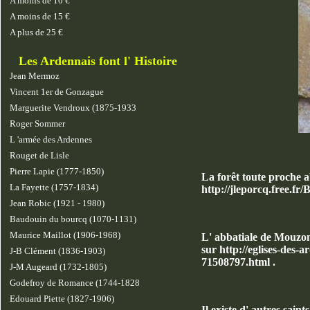
A moins de 10 €
A moins de 15 €
A plus de 25 €
Les Ardennais font l' Histoire
Jean Mermoz
Vincent 1er de Gonzague
Marguerite Vendroux (1875-1933
Roger Sommer
L 'armée des Ardennes
Rouget de Lisle
Pierre Lapie (1777-1850)
La forêt toute proche ab
La Fayette (1757-1834)
http://jleporcq.free.
Jean Robic (1921 - 1980)
Baudouin du bourcq (1070-1131)
Maurice Maillot (1906-1968)
L' abbatiale de Mouzon
sur
http://eglises-des-
J-B Clément (1836-1903)
71508797.html
.
J-M Augeard (1732-1805)
Godefroy de Romance (1744-1828
Edouard Piette (1827-1906)
Il existe d' autres saint