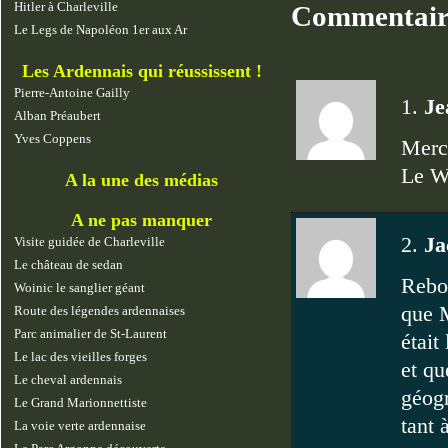
Hitler à Charleville
Commentai
Le Legs de Napoléon 1er aux Ar
Les Ardennais qui réussissent !
Pierre-Antoine Gailly
1.
Je
Alban Préaubert
Yves Coppens
Merci
Le W
A la une des médias
A ne pas manquer
2.
Ja
Visite guidée de Charleville
Le château de sedan
Rebon
Woinic le sanglier géant
que 
Route des légendes ardennaises
Parc animalier de St-Laurent
était
Le lac des vieilles forges
et qu
Le cheval ardennais
géogr
Le Grand Marionnettiste
tant 
La voie verte ardennaise