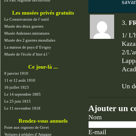
Le Parc Argonne découverte
savan
Les musées privés gratuits
Le Conservatoire de l' outil
3.
F
Musée des deux guerres
Musée Ardennes miniatures
1/ L'
Musée des 2 guerres mondiales
Kaza
La maison de pays d' Evigny
2/L'a
Musée de l'école d' hier à l '
Lappa
Ce jour-là ...
Acad
8 janvier 1910
11 et 12 août 1910
Un d
16 juillet 1923
Le 14 septembre 1805
Le 25 juin 1815
Ajouter un 
Le 11 novembre 1918
Nom
Rendez-vous annuels
Foire aux oignons de Givet
E-mail
Voitures à pédales d' Amagne