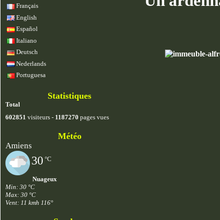
Un ardenna
Français
English
Español
Italiano
Deutsch
Nederlands
Portuguesa
Statistiques
Total
602851
visiteurs -
1187270
pages vues
Météo
Amiens
30
°C
Nuageux
Min: 30 °C
Max: 30 °C
Vent: 11 kmh 116°