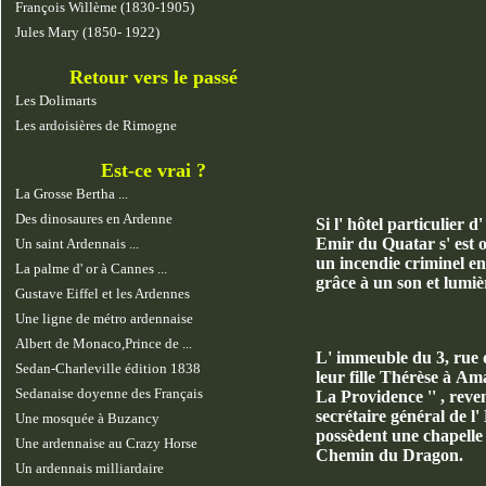
François Willème (1830-1905)
Jules Mary (1850- 1922)
Retour vers le passé
Les Dolimarts
Les ardoisières de Rimogne
Est-ce vrai ?
La Grosse Bertha ...
Des dinosaures en Ardenne
Si l' hôtel particulier 
Emir du Quatar s' est o
Un saint Ardennais ...
un incendie criminel en
La palme d' or à Cannes ...
grâce à un son et lumièr
Gustave Eiffel et les Ardennes
Une ligne de métro ardennaise
Albert de Monaco,Prince de ...
L' immeuble du 3, rue d
Sedan-Charleville édition 1838
leur fille Thérèse à A
Sedanaise doyenne des Français
La Providence '' , reve
secrétaire général de l
Une mosquée à Buzancy
possèdent une chapelle 
Une ardennaise au Crazy Horse
Chemin du Dragon.
Un ardennais milliardaire