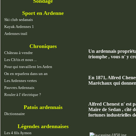
Sondage
Sport en Ardenne
Ski club sedanais
Kayak Ardennes 1
Ardennes trail
Chroniques
Un ardennais propriétair
Château à vendre
triomphe , vous n' y cro
Les Ch'tis et nous ...
Pour qui travaillent les Arden
On en reparlera dans un an
En 1871, Alfred Chenest 
Les Ardennes vertes
Maréchaux qui donnent 
Pauvres Ardennais
Rouler à l' électrique ?
Alfred Chenest n' est p
Patois ardennais
Maire de Sedan , cîté d
Dictionnaire
fortunes industrielles 
Légendes ardennaises
Les 4 fils Aymon