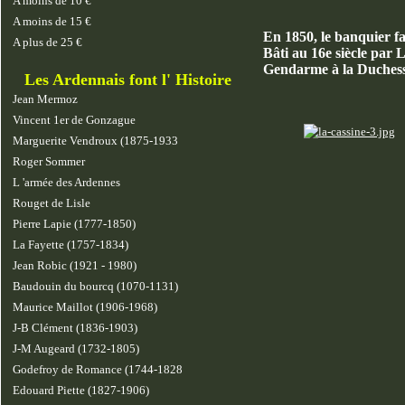
A moins de 10 €
A moins de 15 €
En 1850, le banquier fa
A plus de 25 €
Bâti au 16e siècle par 
Gendarme à la Duchess
Les Ardennais font l' Histoire
Jean Mermoz
Vincent 1er de Gonzague
Marguerite Vendroux (1875-1933
Roger Sommer
L 'armée des Ardennes
Rouget de Lisle
Pierre Lapie (1777-1850)
La Fayette (1757-1834)
Jean Robic (1921 - 1980)
Baudouin du bourcq (1070-1131)
Maurice Maillot (1906-1968)
J-B Clément (1836-1903)
J-M Augeard (1732-1805)
Godefroy de Romance (1744-1828
Edouard Piette (1827-1906)