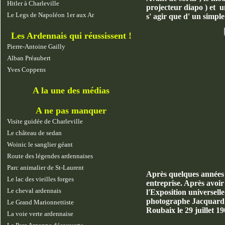
Hitler à Charleville
projecteur diapo ) et u
Le Legs de Napoléon 1er aux Ar
s' agir que d' un simple
Les Ardennais qui réussissent !
Pierre-Antoine Gailly
Alban Préaubert
Yves Coppens
A la une des médias
A ne pas manquer
Visite guidée de Charleville
Le château de sedan
Woinic le sanglier géant
Route des légendes ardennaises
Parc animalier de St-Laurent
Après quelques années d
Le lac des vieilles forges
entreprise. Après avoi
Le cheval ardennais
l'Exposition universelle
photographe Jacquard av
Le Grand Marionnettiste
Roubaix le 29 juillet 19
La voie verte ardennaise