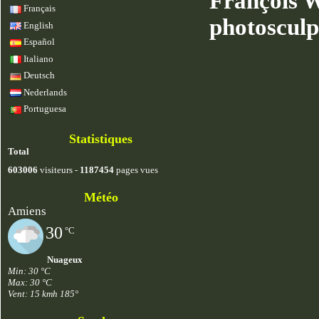
François W
Français
photosculp
English
Español
Italiano
Deutsch
Nederlands
Portuguesa
Statistiques
Total
603006
visiteurs -
1187454
pages vues
Météo
Amiens
30
°C
Nuageux
Min: 30 °C
Max: 30 °C
Vent: 15 kmh 185°