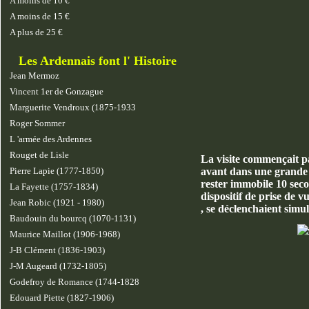
A moins de 10 €
A moins de 15 €
A plus de 25 €
Les Ardennais font l' Histoire
Jean Mermoz
Vincent 1er de Gonzague
Marguerite Vendroux (1875-1933
Roger Sommer
L 'armée des Ardennes
Rouget de Lisle
La visite commençait pa
Pierre Lapie (1777-1850)
avant dans une grande sa
rester immobile 10 seco
La Fayette (1757-1834)
dispositif de prise de v
Jean Robic (1921 - 1980)
, se déclenchaient simu
Baudouin du bourcq (1070-1131)
Maurice Maillot (1906-1968)
J-B Clément (1836-1903)
J-M Augeard (1732-1805)
Godefroy de Romance (1744-1828
Edouard Piette (1827-1906)