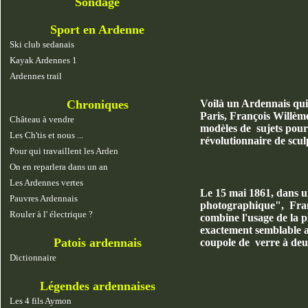
Sondage
Sport en Ardenne
Ski club sedanais
Kayak Ardennes 1
Ardennes trail
Chroniques
Voilà un Ardennais qui 
Paris, François Willème
Château à vendre
modèles de sujets pour 
Les Ch'tis et nous ...
révolutionnaire de scul
Pour qui travaillent les Arden
On en reparlera dans un an
Les Ardennes vertes
Le 15 mai 1861, dans u
Pauvres Ardennais
photographique", Fran
Rouler à l' électrique ?
combine l'usage de la 
exactement semblable a
Patois ardennais
coupole de verre à deu
Dictionnaire
Légendes ardennaises
Les 4 fils Aymon