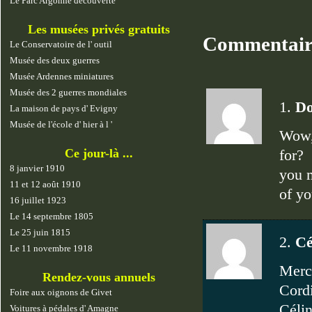
Le Parc Argonne découverte
Les musées privés gratuits
Commentai
Le Conservatoire de l' outil
Musée des deux guerres
Musée Ardennes miniatures
Musée des 2 guerres mondiales
1.
Do
La maison de pays d' Evigny
Musée de l'école d' hier à l '
Wow,
Ce jour-là ...
for?
8 janvier 1910
you m
11 et 12 août 1910
of yo
16 juillet 1923
Le 14 septembre 1805
Le 25 juin 1815
2.
C
Le 11 novembre 1918
Merci
Rendez-vous annuels
Cord
Foire aux oignons de Givet
Céli
Voitures à pédales d' Amagne