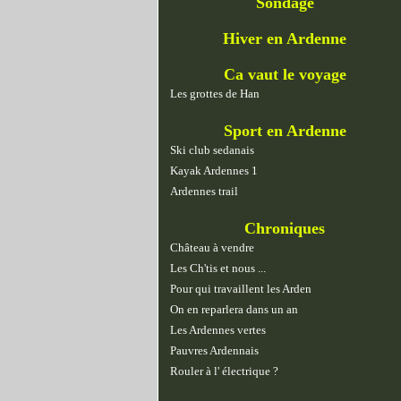
Sondage
Hiver en Ardenne
Ca vaut le voyage
Les grottes de Han
Sport en Ardenne
Ski club sedanais
Kayak Ardennes 1
Ardennes trail
Chroniques
Château à vendre
Les Ch'tis et nous ...
Pour qui travaillent les Arden
On en reparlera dans un an
Les Ardennes vertes
Pauvres Ardennais
Rouler à l' électrique ?