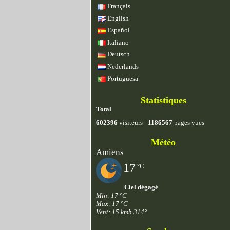
Français
English
Español
Italiano
Deutsch
Nederlands
Portuguesa
Statistiques
Total
602396
visiteurs -
1186567
pages vues
Météo
Amiens
17
°C
Ciel dégagé
Min: 17 °C
Max: 17 °C
Vent: 15 kmh 314°