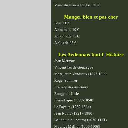
Visite du Général de Gaulle à
Manger bien et pas cher
Pour 5 € !
A moins de 10 €
A moins de 15 €
A plus de 25 €
Les Ardennais font l' Histoire
Jean Mermoz
Vincent 1er de Gonzague
Marguerite Vendroux (1875-1933
Roger Sommer
L 'armée des Ardennes
Rouget de Lisle
Pierre Lapie (1777-1850)
La Fayette (1757-1834)
Jean Robic (1921 - 1980)
Baudouin du bourcq (1070-1131)
Maurice Maillot (1906-1968)