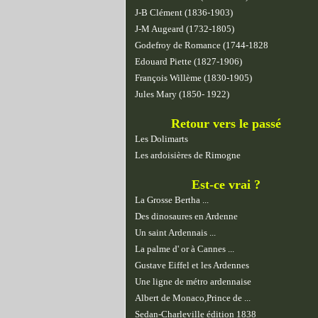
J-B Clément (1836-1903)
J-M Augeard (1732-1805)
Godefroy de Romance (1744-1828
Edouard Piette (1827-1906)
François Willème (1830-1905)
Jules Mary (1850- 1922)
Retour vers le passé
Les Dolimarts
Les ardoisières de Rimogne
Est-ce vrai ?
La Grosse Bertha ...
Des dinosaures en Ardenne
Un saint Ardennais ...
La palme d' or à Cannes ...
Gustave Eiffel et les Ardennes
Une ligne de métro ardennaise
Albert de Monaco,Prince de ...
Sedan-Charleville édition 1838