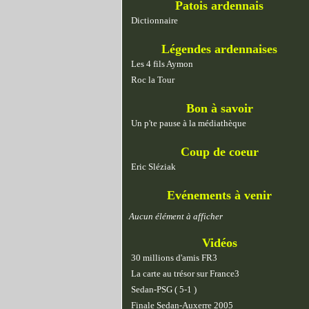
Patois ardennais
Dictionnaire
Légendes ardennaises
Les 4 fils Aymon
Roc la Tour
Bon à savoir
Un p'te pause à la médiathèque
Coup de coeur
Eric Sléziak
Evénements à venir
Aucun élément à afficher
Vidéos
30 millions d'amis FR3
La carte au trésor sur France3
Sedan-PSG ( 5-1 )
Finale Sedan-Auxerre 2005