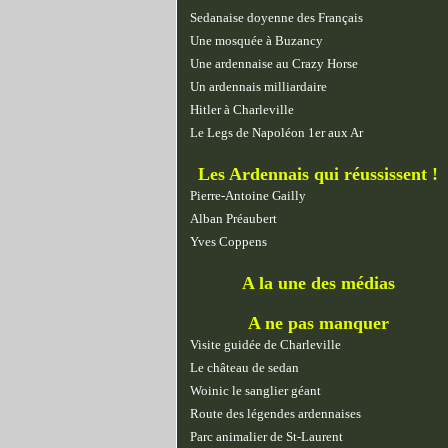
Sedanaise doyenne des Français
Une mosquée à Buzancy
Une ardennaise au Crazy Horse
Un ardennais milliardaire
Hitler à Charleville
Le Legs de Napoléon 1er aux Ar
Les Ardennais qui réussissent !
Pierre-Antoine Gailly
Alban Préaubert
Yves Coppens
A la une des médias
A ne pas manquer
Visite guidée de Charleville
Le château de sedan
Woinic le sanglier géant
Route des légendes ardennaises
Parc animalier de St-Laurent