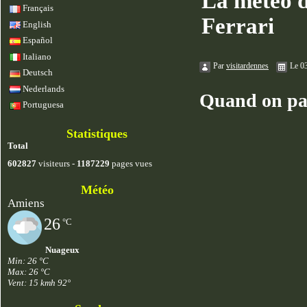
La météo d
Français
Ferrari
English
Español
Italiano
Par
visitardennes
Le 0
Deutsch
Nederlands
Quand on parl
Portuguesa
Statistiques
Total
602827
visiteurs -
1187229
pages vues
Météo
Amiens
26
°C
Nuageux
Min: 26 °C
Max: 26 °C
Vent: 15 kmh 92°