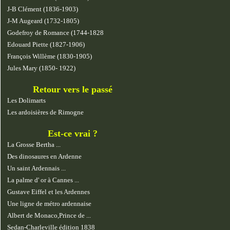
J-B Clément (1836-1903)
J-M Augeard (1732-1805)
Godefroy de Romance (1744-1828
Edouard Piette (1827-1906)
François Willème (1830-1905)
Jules Mary (1850- 1922)
Retour vers le passé
Les Dolimarts
Les ardoisières de Rimogne
Est-ce vrai ?
La Grosse Bertha ...
Des dinosaures en Ardenne
Un saint Ardennais ...
La palme d' or à Cannes ...
Gustave Eiffel et les Ardennes
Une ligne de métro ardennaise
Albert de Monaco,Prince de ...
Sedan-Charleville édition 1838