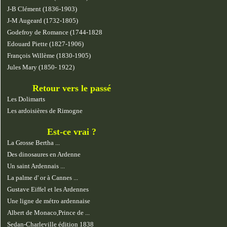
J-B Clément (1836-1903)
J-M Augeard (1732-1805)
Godefroy de Romance (1744-1828
Edouard Piette (1827-1906)
François Willème (1830-1905)
Jules Mary (1850- 1922)
Retour vers le passé
Les Dolimarts
Les ardoisières de Rimogne
Est-ce vrai ?
La Grosse Bertha ...
Des dinosaures en Ardenne
Un saint Ardennais ...
La palme d' or à Cannes ...
Gustave Eiffel et les Ardennes
Une ligne de métro ardennaise
Albert de Monaco,Prince de ...
Sedan-Charleville édition 1838